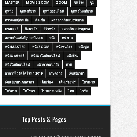
MASTER
MOVIE ZOOM
ZOOM
ชนโรง
ซูม
ดูหนัง
ดูหนังที่บ้าน
ดูหนังออนไลน์
ดูหนังใหม่ที่บ้าน
ตรวจพบปู่ติดเชื้อ
ติดเชื้อ
ผลสลากกินแบ่งรัฐบาล
มาสเตอร์
ย้อนหลัง
รีวิวหนัง
สลากกินแบ่งรัฐบาล
สลากกินแบ่งรัฐบาลปี2560
หนัง
หนังHD
หนังMASTER
หนังZOOM
หนังชนโรง
หนังซูม
หนังมาสเตอร์
หนังมาใหม่ออนไลน์
หนังใหม่
หนังใหม่ออนไลน์
หน้ากากอนามัย
หวย
อาการไวรัสโคโรน่า 2019
เกษตรกร
เงินเยียวยา
เงินเยียวยาเกษตรกร
เต็มเรื่อง
เต็มเรื่องฟรี
โควิด-19
โควิท19
โคโรนา
โปรแกรมหนัง
ไทย
ไวรัส
Top Posts & Pages