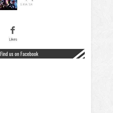
1 ส.ค. '14
Likes
Find us on Facebook