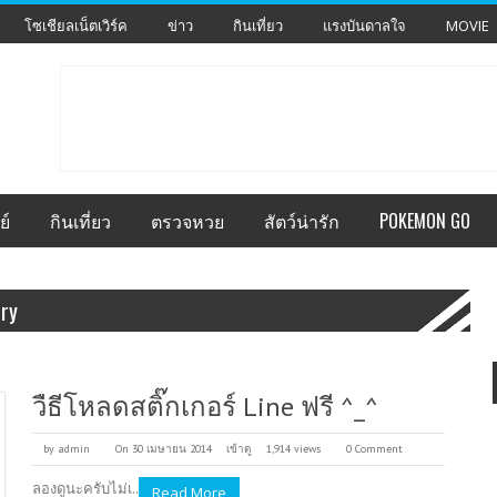
โซเชียลเน็ตเวิร์ค
ข่าว
กินเที่ยว
แรงบันดาลใจ
MOVIE
ย์
กินเที่ยว
ตรวจหวย
สัตว์น่ารัก
POKEMON GO
ory
วืธีโหลดสติ๊กเกอร์ Line ฟรี ^_^
by
admin
On 30 เมษายน 2014
เข้าดู
1,914 views
0 Comment
ลองดูนะครับไม่เ..
Read More