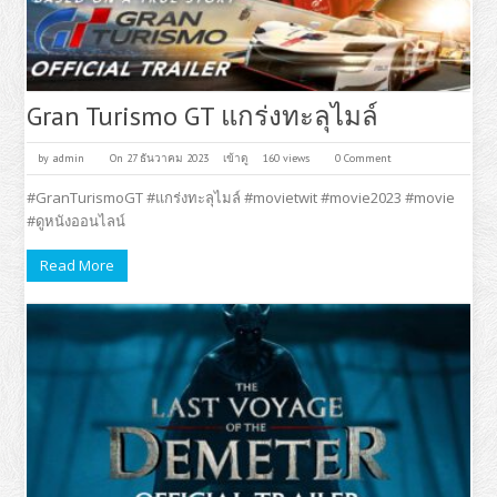
Gran Turismo GT แกร่งทะลุไมล์
by
admin
On 27 ธันวาคม 2023
เข้าดู
160 views
0 Comment
#GranTurismoGT #แกร่งทะลุไมล์ #movietwit #movie2023 #movie
#ดูหนังออนไลน์
Read More