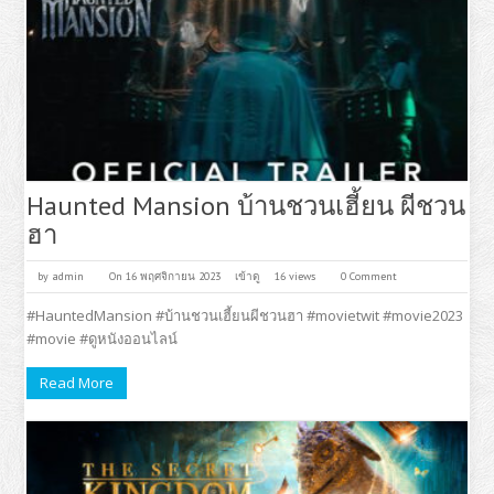
Haunted Mansion บ้านชวนเฮี้ยน ผีชวน
ฮา
by
admin
On 16 พฤศจิกายน 2023
เข้าดู
16 views
0 Comment
#HauntedMansion #บ้านชวนเฮี้ยนผีชวนฮา #movietwit #movie2023
#movie #ดูหนังออนไลน์
Read More