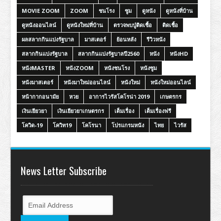
MOVIE ZOOM
ZOOM
ชนโรง
ซูม
ดูหนัง
ดูหนังที่บ้าน
ดูหนังออนไลน์
ดูหนังใหม่ที่บ้าน
ตรวจพบปู่ติดเชื้อ
ติดเชื้อ
ผลสลากกินแบ่งรัฐบาล
มาสเตอร์
ย้อนหลัง
รีวิวหนัง
สลากกินแบ่งรัฐบาล
สลากกินแบ่งรัฐบาลปี2560
หนัง
หนังHD
หนังMASTER
หนังZOOM
หนังชนโรง
หนังซูม
หนังมาสเตอร์
หนังมาใหม่ออนไลน์
หนังใหม่
หนังใหม่ออนไลน์
หน้ากากอนามัย
หวย
อาการไวรัสโคโรน่า 2019
เกษตรกร
เงินเยียวยา
เงินเยียวยาเกษตรกร
เต็มเรื่อง
เต็มเรื่องฟรี
โควิด-19
โควิท19
โคโรนา
โปรแกรมหนัง
ไทย
ไวรัส
News Letter Subscribe