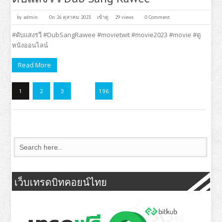
by
admin
On 26 ตุลาคม 2023
เข้าดู
29 views
0 Comment
#ดับแสงรวี #DubSangRawee #movietwit #movie2023 #movie #ดู
หนังออนไลน์
Read More
1
2
3
…
196
เว็บเทรดบิทคอยน์ไทย