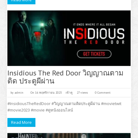
Insidious The Red Door วิญญาณตาม
ติด ประตูผีผ่าน
by
admin
On 16 พฤศจิกายน 2023
เข้าดู
27 views
0 Comment
#InsidiousTheRedDoor #วิญญาณตามติดประตูผีผ่าน #movietwit
#movie2023 #movie #ดูหนังออนไลน์
Read More