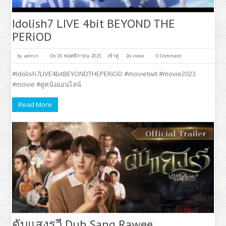
Idolish7 LIVE 4bit BEYOND THE
PERiOD
by
admin
On 01 พฤศจิกายน 2023
เข้าดู
26 views
0 Comment
#Idolish7LIVE4bitBEYONDTHEPERiOD #movietwit #movie2023
#movie #ดูหนังออนไลน์
Read More
ดับแสงรวี Dub Sang Rawee