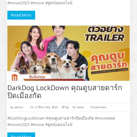
#movie2023 #movie #ดูหนังออนไลน์
Read More
DarkDog LockDown คุณตูบสายดาร์ก
ปิดเมืองกัด
by
admin
On 27 ธันวาคม 2023
เข้าดู
41 views
0 Comment
#DarkDogLockDown #คุณตูบสายดาร์กปิดเมืองกัด #movietwit
#movie2023 #movie #ดูหนังออนไลน์
Read More