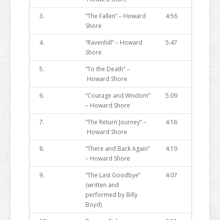
3.
“The Fallen” – Howard
4:56
Shore
4.
“Ravenhill” – Howard
5:47
Shore
5.
“To the Death” –
Howard Shore
6.
“Courage and Wisdom”
5:09
– Howard Shore
7.
“The Return Journey” –
4:16
Howard Shore
8.
“There and Back Again”
4:19
– Howard Shore
9.
“The Last Goodbye”
4:07
(written and
performed by Billy
Boyd)