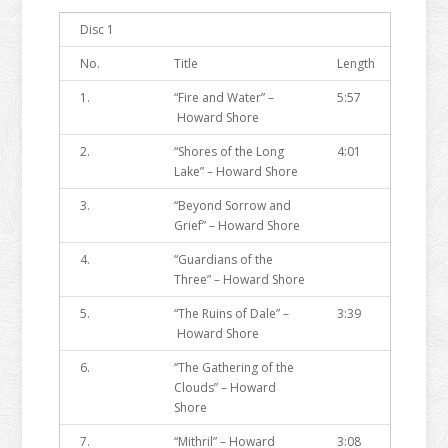
Disc 1
No.
Title
Length
1.
“Fire and Water” –
5:57
Howard Shore
2.
“Shores of the Long
4:01
Lake” – Howard Shore
3.
“Beyond Sorrow and
Grief” – Howard Shore
4.
“Guardians of the
Three” – Howard Shore
5.
“The Ruins of Dale” –
3:39
Howard Shore
6.
“The Gathering of the
Clouds” – Howard
Shore
7.
“Mithril” – Howard
3:08