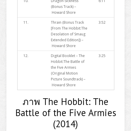
10.
Dragon-Sickness
6:11
(Bonus Track) –
Howard Shore
11.
Thrain (Bonus Track
3:52
[From The Hobbit:The
Desolation of Smaug
Extended Edition]) –
Howard Shore
12.
Digital Booklet – The
3:25
Hobbit:The Battle of
the Five Armies
(Original Motion
Picture Soundtrack) –
Howard Shore
ภาพ The Hobbit: The
Battle of the Five Armies
(2014)