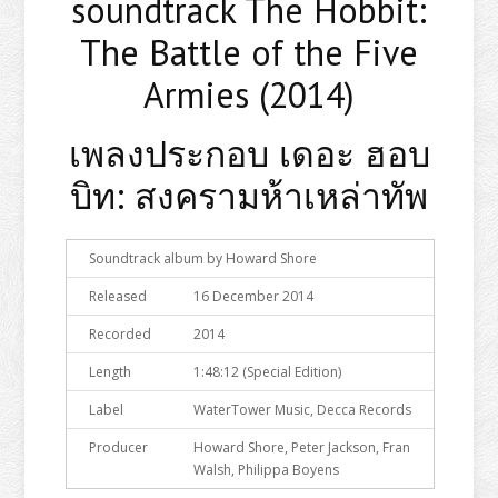
soundtrack The Hobbit:
The Battle of the Five
Armies (2014)
เพลงประกอบ เดอะ ฮอบ
บิท: สงครามห้าเหล่าทัพ
Soundtrack album by
Howard Shore
Released
16 December 2014
Recorded
2014
Length
1:48:12 (Special Edition)
Label
WaterTower Music, Decca Records
Producer
Howard Shore, Peter Jackson, Fran
Walsh, Philippa Boyens