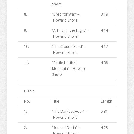
Shore
8.
“Bred for War” –
3:19
Howard Shore
9.
“A Thief in the Night” –
4:14
Howard Shore
10.
“The Clouds Burst” –
4:12
Howard Shore
11.
“Battle for the
4:38
Mountain” – Howard
Shore
Disc 2
No.
Title
Length
1.
“The Darkest Hour” –
5:31
Howard Shore
2.
“Sons of Durin” –
4:23
Howard Shore