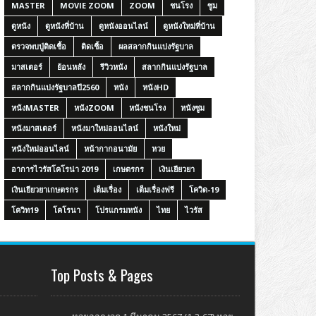
MASTER
MOVIE ZOOM
ZOOM
ชนโรง
ซูม
ดูหนัง
ดูหนังที่บ้าน
ดูหนังออนไลน์
ดูหนังใหม่ที่บ้าน
ตรวจพบปู่ติดเชื้อ
ติดเชื้อ
ผลสลากกินแบ่งรัฐบาล
มาสเตอร์
ย้อนหลัง
รีวิวหนัง
สลากกินแบ่งรัฐบาล
สลากกินแบ่งรัฐบาลปี2560
หนัง
หนังHD
หนังMASTER
หนังZOOM
หนังชนโรง
หนังซูม
หนังมาสเตอร์
หนังมาใหม่ออนไลน์
หนังใหม่
หนังใหม่ออนไลน์
หน้ากากอนามัย
หวย
อาการไวรัสโคโรน่า 2019
เกษตรกร
เงินเยียวยา
เงินเยียวยาเกษตรกร
เต็มเรื่อง
เต็มเรื่องฟรี
โควิด-19
โควิท19
โคโรนา
โปรแกรมหนัง
ไทย
ไวรัส
Top Posts & Pages