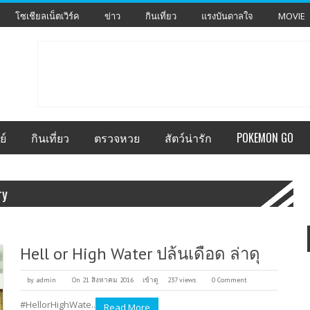
โซเชียลเน็ตเวิร์ค
ข่าว
กินเที่ยว
แรงบันดาลใจ
MOVIE
ย์
กินเที่ยว
ตรวจหวย
สัตว์น่ารัก
POKEMON GO
ry
Hell or High Water ปล้นเดือด ล่าดุ
by
admin
On 21 สิงหาคม 2016
เข้าดู
237 views
0 Comment
#HellorHighWate..
Read More