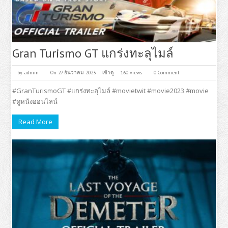
Gran Turismo GT แกร่งทะลุไมล์
by
admin
On 27 ธันวาคม 2023
เข้าดู
160 views
0 Comment
#GranTurismoGT #แกร่งทะลุไมล์ #movietwit #movie2023 #movie
#ดูหนังออนไลน์
Read More