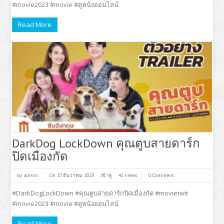
#movie2023 #movie #ดูหนังออนไลน์
Read More
DarkDog LockDown คุณตูบสายดาร์ก
ปิดเมืองกัด
by
admin
On 27 ธันวาคม 2023
เข้าดู
41 views
0 Comment
#DarkDogLockDown #คุณตูบสายดาร์กปิดเมืองกัด #movietwit
#movie2023 #movie #ดูหนังออนไลน์
Read More