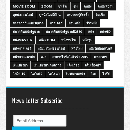
MOVIE ZOOM
ZOOM
ชนโรง
ซูม
ดูหนัง
ดูหนังที่บ้าน
ดูหนังออนไลน์
ดูหนังใหม่ที่บ้าน
ตรวจพบปู่ติดเชื้อ
ติดเชื้อ
ผลสลากกินแบ่งรัฐบาล
มาสเตอร์
ย้อนหลัง
รีวิวหนัง
สลากกินแบ่งรัฐบาล
สลากกินแบ่งรัฐบาลปี2560
หนัง
หนังHD
หนังMASTER
หนังZOOM
หนังชนโรง
หนังซูม
หนังมาสเตอร์
หนังมาใหม่ออนไลน์
หนังใหม่
หนังใหม่ออนไลน์
หน้ากากอนามัย
หวย
อาการไวรัสโคโรน่า 2019
เกษตรกร
เงินเยียวยา
เงินเยียวยาเกษตรกร
เต็มเรื่อง
เต็มเรื่องฟรี
โควิด-19
โควิท19
โคโรนา
โปรแกรมหนัง
ไทย
ไวรัส
News Letter Subscribe