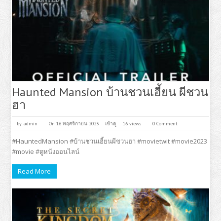
Haunted Mansion บ้านชวนเฮี้ยน ผีชวน
ฮา
by
admin
On 16 พฤศจิกายน 2023
เข้าดู
16 views
0 Comment
#HauntedMansion #บ้านชวนเฮี้ยนผีชวนฮา #movietwit #movie2023
#movie #ดูหนังออนไลน์
Read More