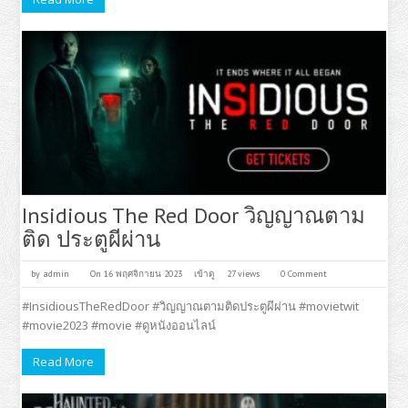
Insidious The Red Door วิญญาณตาม
ติด ประตูผีผ่าน
by
admin
On 16 พฤศจิกายน 2023
เข้าดู
27 views
0 Comment
#InsidiousTheRedDoor #วิญญาณตามติดประตูผีผ่าน #movietwit
#movie2023 #movie #ดูหนังออนไลน์
Read More