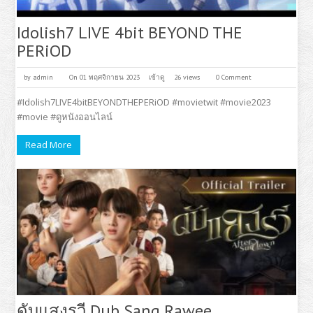
Idolish7 LIVE 4bit BEYOND THE
PERiOD
by
admin
On 01 พฤศจิกายน 2023
เข้าดู
26 views
0 Comment
#Idolish7LIVE4bitBEYONDTHEPERiOD #movietwit #movie2023
#movie #ดูหนังออนไลน์
Read More
ดับแสงรวี Dub Sang Rawee