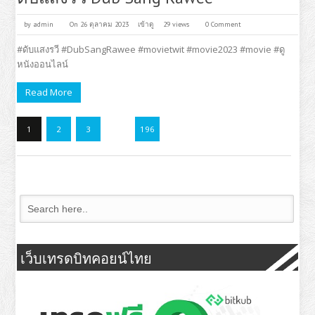
by
admin
On 26 ตุลาคม 2023
เข้าดู
29 views
0 Comment
#ดับแสงรวี #DubSangRawee #movietwit #movie2023 #movie #ดู
หนังออนไลน์
Read More
1
2
3
…
196
เว็บเทรดบิทคอยน์ไทย