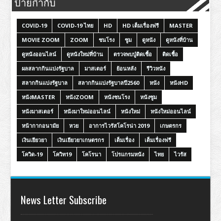
ป้ายกำกับ
COVID-19
COVID-19 ไทย
HD
HD เต็มเรื่องฟรี
MASTER
MOVIE ZOOM
ZOOM
ชนโรง
ซูม
ดูหนัง
ดูหนังที่บ้าน
ดูหนังออนไลน์
ดูหนังใหม่ที่บ้าน
ตรวจพบปู่ติดเชื้อ
ติดเชื้อ
ผลสลากกินแบ่งรัฐบาล
มาสเตอร์
ย้อนหลัง
รีวิวหนัง
สลากกินแบ่งรัฐบาล
สลากกินแบ่งรัฐบาลปี2560
หนัง
หนังHD
หนังMASTER
หนังZOOM
หนังชนโรง
หนังซูม
หนังมาสเตอร์
หนังมาใหม่ออนไลน์
หนังใหม่
หนังใหม่ออนไลน์
หน้ากากอนามัย
หวย
อาการไวรัสโคโรน่า 2019
เกษตรกร
เงินเยียวยา
เงินเยียวยาเกษตรกร
เต็มเรื่อง
เต็มเรื่องฟรี
โควิด-19
โควิท19
โคโรนา
โปรแกรมหนัง
ไทย
ไวรัส
News Letter Subscribe