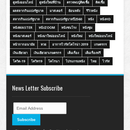
ดูหนังออนไลน์
ดูหนังใหม่ที่บ้าน
ตรวจพบปู่ติดเชื้อ
ติดเชื้อ
ผลสลากกินแบ่งรัฐบาล
มาสเตอร์
ย้อนหลัง
รีวิวหนัง
สลากกินแบ่งรัฐบาล
สลากกินแบ่งรัฐบาลปี2560
หนัง
หนังHD
หนังMASTER
หนังZOOM
หนังชนโรง
หนังซูม
หนังมาสเตอร์
หนังมาใหม่ออนไลน์
หนังใหม่
หนังใหม่ออนไลน์
หน้ากากอนามัย
หวย
อาการไวรัสโคโรน่า 2019
เกษตรกร
เงินเยียวยา
เงินเยียวยาเกษตรกร
เต็มเรื่อง
เต็มเรื่องฟรี
โควิด-19
โควิท19
โคโรนา
โปรแกรมหนัง
ไทย
ไวรัส
News Letter Subscribe