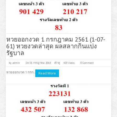
หวยออกงวด 1 กรกฎาคม 2561 (1-07-
61) หวยงวดล่าสุด ผลสลากกินแบ่ง
รัฐบาล
by
admin
On 01 กรกฎาคม 2018
เข้าดู
420 views
0 Comment
หวยออกงวด 1 กรก..
Read More