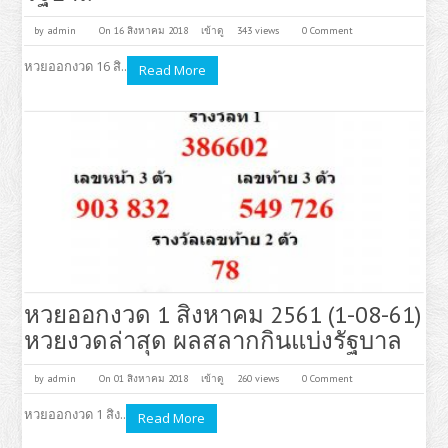
by
admin
On 16 สิงหาคม 2018
เข้าดู
343 views
0 Comment
หวยออกงวด 16 สิ..
Read More
หวยออกงวด 1 สิงหาคม 2561 (1-08-61)
หวยงวดล่าสุด ผลสลากกินแบ่งรัฐบาล
by
admin
On 01 สิงหาคม 2018
เข้าดู
260 views
0 Comment
หวยออกงวด 1 สิง..
Read More