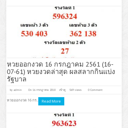
หวยออกงวด 16 กรกฎาคม 2561 (16-
07-61) หวยงวดล่าสุด ผลสลากกินแบ่ง
รัฐบาล
by
admin
On 16 กรกฎาคม 2018
เข้าดู
569 views
0 Comment
หวยออกงวด 16 กร..
Read More