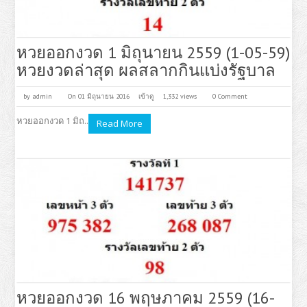
หวยออกงวด 1 มิถุนายน 2559 (1-05-59)
หวยงวดล่าสุด ผลสลากกินแบ่งรัฐบาล
by
admin
On 01 มิถุนายน 2016
เข้าดู
1,332 views
0 Comment
หวยออกงวด 1 มิถ..
Read More
หวยออกงวด 16 พฤษภาคม 2559 (16-