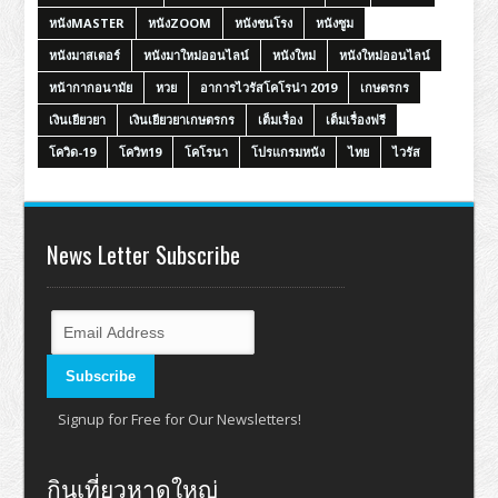
หนังMASTER
หนังZOOM
หนังชนโรง
หนังซูม
หนังมาสเตอร์
หนังมาใหม่ออนไลน์
หนังใหม่
หนังใหม่ออนไลน์
หน้ากากอนามัย
หวย
อาการไวรัสโคโรน่า 2019
เกษตรกร
เงินเยียวยา
เงินเยียวยาเกษตรกร
เต็มเรื่อง
เต็มเรื่องฟรี
โควิด-19
โควิท19
โคโรนา
โปรแกรมหนัง
ไทย
ไวรัส
News Letter Subscribe
Signup for Free for Our Newsletters!
กินเที่ยวหาดใหญ่