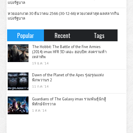
แบ่งรัฐบาล
หวยออกงวด 30 ธันวาคม 2566 (30-12-66) หวยงวดล่าสุด ผลสลากกิน
แบ่งรัฐบาล
Popular
Recent
Tags
The Hobbit: The Battle of the Five Armies
(2014) imax HFR 3D เดอะ ฮอบบิท: สงครามห้า
เหล่าทัพ
19 ธ.ค. '14
Dawn of the Planet of the Apes รุ่งอรุณแห่ง
พิภพวานร 2
11 ก.ค. '14
Guardians of The Galaxy imax รวมพันธุ์นักสู้
พิทักษ์จักรวาล
1 ส.ค. '14