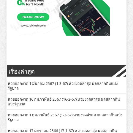
เรื่องล่าสุด
หวยออกงวด 1 มีนาคม 2567 (1-3-67) หวยงวดล่าสุด ผลสลากกินแบ่ง
รัฐบาล
หวยออกงวด 16 กุมภาพันธ์ 2567 (16-2-67) หวยงวดล่าสุด ผลสลากกิน
แบ่งรัฐบาล
หวยออกงวด 1 กุมภาพันธ์ 2567 (1-2-67) หวยงวดล่าสุด ผลสลากกินแบ่ง
รัฐบาล
หวยออกงวด 17 มกราคม 2566 (17-1-67) หวยงวดล่าสุด ผลสลากกิน