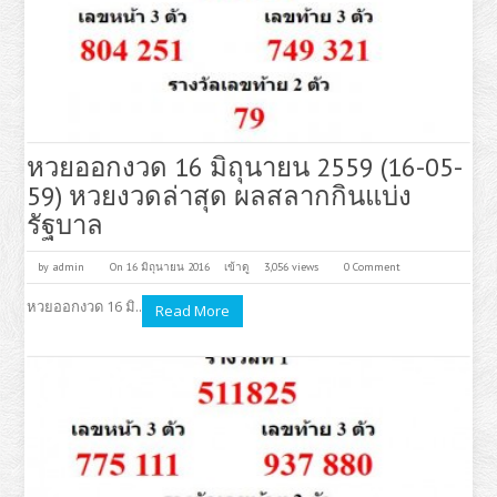
หวยออกงวด 16 มิถุนายน 2559 (16-05-
59) หวยงวดล่าสุด ผลสลากกินแบ่ง
รัฐบาล
by
admin
On 16 มิถุนายน 2016
เข้าดู
3,056 views
0 Comment
หวยออกงวด 16 มิ..
Read More