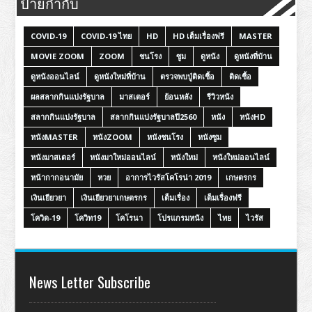
ป้ายกำกับ
COVID-19
COVID-19 ไทย
HD
HD เต็มเรื่องฟรี
MASTER
MOVIE ZOOM
ZOOM
ชนโรง
ซูม
ดูหนัง
ดูหนังที่บ้าน
ดูหนังออนไลน์
ดูหนังใหม่ที่บ้าน
ตรวจพบปู่ติดเชื้อ
ติดเชื้อ
ผลสลากกินแบ่งรัฐบาล
มาสเตอร์
ย้อนหลัง
รีวิวหนัง
สลากกินแบ่งรัฐบาล
สลากกินแบ่งรัฐบาลปี2560
หนัง
หนังHD
หนังMASTER
หนังZOOM
หนังชนโรง
หนังซูม
หนังมาสเตอร์
หนังมาใหม่ออนไลน์
หนังใหม่
หนังใหม่ออนไลน์
หน้ากากอนามัย
หวย
อาการไวรัสโคโรน่า 2019
เกษตรกร
เงินเยียวยา
เงินเยียวยาเกษตรกร
เต็มเรื่อง
เต็มเรื่องฟรี
โควิด-19
โควิท19
โคโรนา
โปรแกรมหนัง
ไทย
ไวรัส
News Letter Subscribe