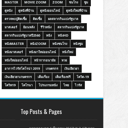
MASTER
MOVIE ZOOM
ZOOM
ชนโรง
ซูม
ดูหนัง
ดูหนังที่บ้าน
ดูหนังออนไลน์
ดูหนังใหม่ที่บ้าน
ตรวจพบปู่ติดเชื้อ
ติดเชื้อ
ผลสลากกินแบ่งรัฐบาล
มาสเตอร์
ย้อนหลัง
รีวิวหนัง
สลากกินแบ่งรัฐบาล
สลากกินแบ่งรัฐบาลปี2560
หนัง
หนังHD
หนังMASTER
หนังZOOM
หนังชนโรง
หนังซูม
หนังมาสเตอร์
หนังมาใหม่ออนไลน์
หนังใหม่
หนังใหม่ออนไลน์
หน้ากากอนามัย
หวย
อาการไวรัสโคโรน่า 2019
เกษตรกร
เงินเยียวยา
เงินเยียวยาเกษตรกร
เต็มเรื่อง
เต็มเรื่องฟรี
โควิด-19
โควิท19
โคโรนา
โปรแกรมหนัง
ไทย
ไวรัส
Top Posts & Pages