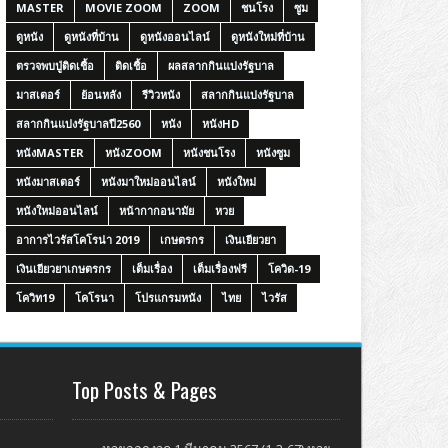
MASTER
MOVIE ZOOM
ZOOM
ชนโรง
ซูม
ดูหนัง
ดูหนังที่บ้าน
ดูหนังออนไลน์
ดูหนังใหม่ที่บ้าน
ตรวจพบปู่ติดเชื้อ
ติดเชื้อ
ผลสลากกินแบ่งรัฐบาล
มาสเตอร์
ย้อนหลัง
รีวิวหนัง
สลากกินแบ่งรัฐบาล
สลากกินแบ่งรัฐบาลปี2560
หนัง
หนังHD
หนังMASTER
หนังZOOM
หนังชนโรง
หนังซูม
หนังมาสเตอร์
หนังมาใหม่ออนไลน์
หนังใหม่
หนังใหม่ออนไลน์
หน้ากากอนามัย
หวย
อาการไวรัสโคโรน่า 2019
เกษตรกร
เงินเยียวยา
เงินเยียวยาเกษตรกร
เต็มเรื่อง
เต็มเรื่องฟรี
โควิด-19
โควิท19
โคโรนา
โปรแกรมหนัง
ไทย
ไวรัส
Top Posts & Pages