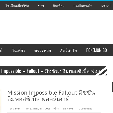
โซเชียลเน็ตเวิร์ค
ข่าว
กินเที่ยว
แรงบันดาลใจ
MOVIE
ย์
กินเที่ยว
ตรวจหวย
สัตว์น่ารัก
POKEMON GO
 Impossible – Fallout – มิชชั่น : อิมพอสซิเบิ้ล ฟอลล์
Mission Impossible Fallout มิชชั่น
อิมพอสซิเบิ้ล ฟอลล์เอาท์
by
admin
On 31 กรกฎาคม 2018
เข้าดู
349 views
0 Comment