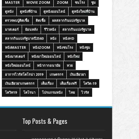
MASTER
MOVIE ZOOM
ZOOM
ชนโรง
ซูม
ดูหนัง
ดูหนังที่บ้าน
ดูหนังออนไลน์
ดูหนังใหม่ที่บ้าน
ตรวจพบปู่ติดเชื้อ
ติดเชื้อ
ผลสลากกินแบ่งรัฐบาล
มาสเตอร์
ย้อนหลัง
รีวิวหนัง
สลากกินแบ่งรัฐบาล
สลากกินแบ่งรัฐบาลปี2560
หนัง
หนังHD
หนังMASTER
หนังZOOM
หนังชนโรง
หนังซูม
หนังมาสเตอร์
หนังมาใหม่ออนไลน์
หนังใหม่
หนังใหม่ออนไลน์
หน้ากากอนามัย
หวย
อาการไวรัสโคโรน่า 2019
เกษตรกร
เงินเยียวยา
เงินเยียวยาเกษตรกร
เต็มเรื่อง
เต็มเรื่องฟรี
โควิด-19
โควิท19
โคโรนา
โปรแกรมหนัง
ไทย
ไวรัส
Top Posts & Pages