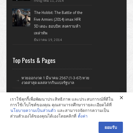
กรกฎาคม 11, 2014
The Hobbit: The Battle of the
Five Armies (2014) imax HFR
3D เดอะ ฮอบบิท: สงครามห้า
เหล่าทัพ
ธันวาคม 19, 2014
Top Posts & Pages
หวยออกงวด 1 มีนาคม 2567 (1-3-67) หวย
งวดล่าสุด ผลสลากกินแบ่งรัฐบาล
เราใช้คุกกี้เพื่อพัฒนาประสิทธิภาพ และประสบการณ์ที่ดีใน
การใช้เว็บไซต์ของคุณ คุณสามารถศึกษารายละเอียดได้ที่
ดูหนังออนไลน์ หนังใหม่ แรงบันดาลใจ ไอที รีวิววิจารณ์หนังมั่วๆ
นโยบายความเป็นส่วนตัว
และสามารถจัดการความเป็น
ส่วนตัวเองได้ของคุณได้เองโดยคลิกที่
ตั้งค่า
หาดใหญ่ ทำเว็บไซต์ © 2026
ยอมรับ
E-mail : pomsuay@gmail.com