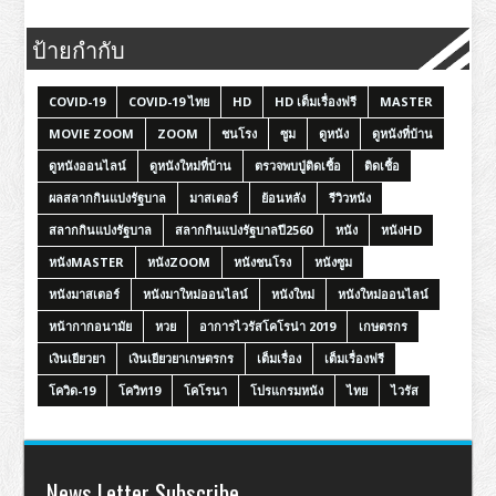
ป้ายกำกับ
COVID-19
COVID-19 ไทย
HD
HD เต็มเรื่องฟรี
MASTER
MOVIE ZOOM
ZOOM
ชนโรง
ซูม
ดูหนัง
ดูหนังที่บ้าน
ดูหนังออนไลน์
ดูหนังใหม่ที่บ้าน
ตรวจพบปู่ติดเชื้อ
ติดเชื้อ
ผลสลากกินแบ่งรัฐบาล
มาสเตอร์
ย้อนหลัง
รีวิวหนัง
สลากกินแบ่งรัฐบาล
สลากกินแบ่งรัฐบาลปี2560
หนัง
หนังHD
หนังMASTER
หนังZOOM
หนังชนโรง
หนังซูม
หนังมาสเตอร์
หนังมาใหม่ออนไลน์
หนังใหม่
หนังใหม่ออนไลน์
หน้ากากอนามัย
หวย
อาการไวรัสโคโรน่า 2019
เกษตรกร
เงินเยียวยา
เงินเยียวยาเกษตรกร
เต็มเรื่อง
เต็มเรื่องฟรี
โควิด-19
โควิท19
โคโรนา
โปรแกรมหนัง
ไทย
ไวรัส
News Letter Subscribe