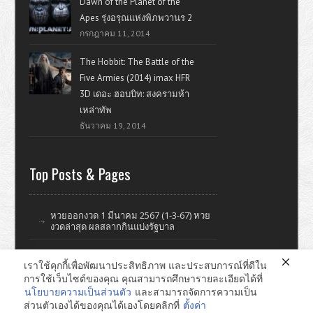
Dawn of the Planet of the
Apes รุ่งอรุณแห่งพิภพวานร 2
กรกฎาคม 11, 2014
The Hobbit: The Battle of the
Five Armies (2014) imax HFR
3D เดอะ ฮอบบิท: สงครามห้า
เหล่าทัพ
ธันวาคม 19, 2014
Top Posts & Pages
หวยออกงวด 1 มีนาคม 2567 (1-3-67) หวย
งวดล่าสุด ผลสลากกินแบ่งรัฐบาล
เราใช้คุกกี้เพื่อพัฒนาประสิทธิภาพ และประสบการณ์ที่ดีใน
การใช้เว็บไซต์ของคุณ คุณสามารถศึกษารายละเอียดได้ที่
ดูหนังออนไลน์ หนังใหม่ แรงบันดาลใจ ไอที รีวิววิจารณ์หนังมั่วๆ
นโยบายความเป็นส่วนตัว
และสามารถจัดการความเป็น
ส่วนตัวเองได้ของคุณได้เองโดยคลิกที่
ตั้งค่า
หาดใหญ่ ทำเว็บไซต์ © 2026