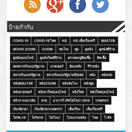
ป้ายกำกับ
COVID-19
COVID-19 ไทย
HD
HD เต็มเรื่องฟรี
MASTER
MOVIE ZOOM
ZOOM
ชนโรง
ซูม
ดูหนัง
ดูหนังที่บ้าน
ดูหนังออนไลน์
ดูหนังใหม่ที่บ้าน
ตรวจพบปู่ติดเชื้อ
ติดเชื้อ
ผลสลากกินแบ่งรัฐบาล
มาสเตอร์
ย้อนหลัง
รีวิวหนัง
สลากกินแบ่งรัฐบาล
สลากกินแบ่งรัฐบาลปี2560
หนัง
หนังHD
หนังMASTER
หนังZOOM
หนังชนโรง
หนังซูม
หนังมาสเตอร์
หนังมาใหม่ออนไลน์
หนังใหม่
หนังใหม่ออนไลน์
หน้ากากอนามัย
หวย
อาการไวรัสโคโรน่า 2019
เกษตรกร
เงินเยียวยา
เงินเยียวยาเกษตรกร
เต็มเรื่อง
เต็มเรื่องฟรี
โควิด-19
โควิท19
โคโรนา
โปรแกรมหนัง
ไทย
ไวรัส