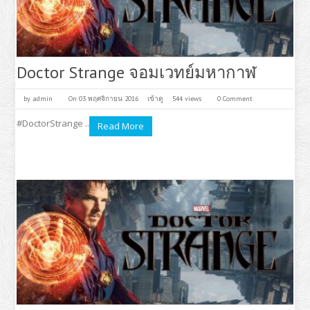
Doctor Strange จอมเวทย์มหากาฬ
by
admin
On 03 พฤศจิกายน 2016
เข้าดู
544 views
0 Comment
#DoctorStrange ..
Read More