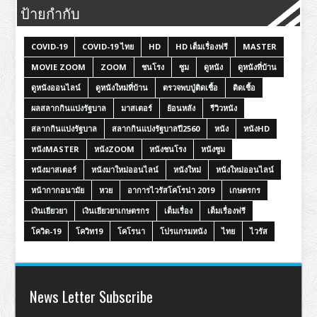
ป้ายกำกับ
COVID-19
COVID-19 ไทย
HD
HD เต็มเรื่องฟรี
MASTER
MOVIE ZOOM
ZOOM
ชนโรง
ซูม
ดูหนัง
ดูหนังที่บ้าน
ดูหนังออนไลน์
ดูหนังใหม่ที่บ้าน
ตรวจพบปู่ติดเชื้อ
ติดเชื้อ
ผลสลากกินแบ่งรัฐบาล
มาสเตอร์
ย้อนหลัง
รีวิวหนัง
สลากกินแบ่งรัฐบาล
สลากกินแบ่งรัฐบาลปี2560
หนัง
หนังHD
หนังMASTER
หนังZOOM
หนังชนโรง
หนังซูม
หนังมาสเตอร์
หนังมาใหม่ออนไลน์
หนังใหม่
หนังใหม่ออนไลน์
หน้ากากอนามัย
หวย
อาการไวรัสโคโรน่า 2019
เกษตรกร
เงินเยียวยา
เงินเยียวยาเกษตรกร
เต็มเรื่อง
เต็มเรื่องฟรี
โควิด-19
โควิท19
โคโรนา
โปรแกรมหนัง
ไทย
ไวรัส
News Letter Subscribe