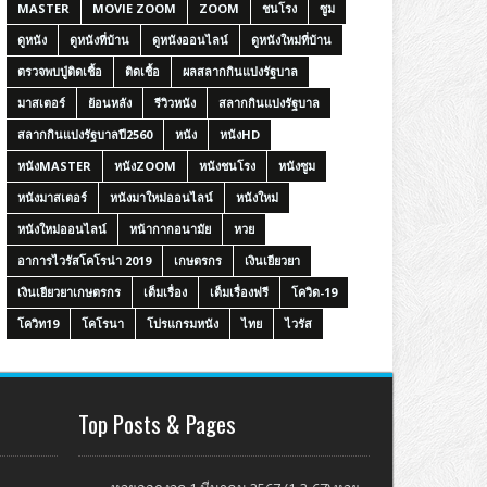
MASTER
MOVIE ZOOM
ZOOM
ชนโรง
ซูม
ดูหนัง
ดูหนังที่บ้าน
ดูหนังออนไลน์
ดูหนังใหม่ที่บ้าน
ตรวจพบปู่ติดเชื้อ
ติดเชื้อ
ผลสลากกินแบ่งรัฐบาล
มาสเตอร์
ย้อนหลัง
รีวิวหนัง
สลากกินแบ่งรัฐบาล
สลากกินแบ่งรัฐบาลปี2560
หนัง
หนังHD
หนังMASTER
หนังZOOM
หนังชนโรง
หนังซูม
หนังมาสเตอร์
หนังมาใหม่ออนไลน์
หนังใหม่
หนังใหม่ออนไลน์
หน้ากากอนามัย
หวย
อาการไวรัสโคโรน่า 2019
เกษตรกร
เงินเยียวยา
เงินเยียวยาเกษตรกร
เต็มเรื่อง
เต็มเรื่องฟรี
โควิด-19
โควิท19
โคโรนา
โปรแกรมหนัง
ไทย
ไวรัส
Top Posts & Pages