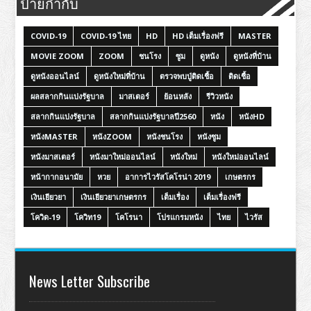
ป้ายกำกับ
COVID-19
COVID-19 ไทย
HD
HD เต็มเรื่องฟรี
MASTER
MOVIE ZOOM
ZOOM
ชนโรง
ซูม
ดูหนัง
ดูหนังที่บ้าน
ดูหนังออนไลน์
ดูหนังใหม่ที่บ้าน
ตรวจพบปู่ติดเชื้อ
ติดเชื้อ
ผลสลากกินแบ่งรัฐบาล
มาสเตอร์
ย้อนหลัง
รีวิวหนัง
สลากกินแบ่งรัฐบาล
สลากกินแบ่งรัฐบาลปี2560
หนัง
หนังHD
หนังMASTER
หนังZOOM
หนังชนโรง
หนังซูม
หนังมาสเตอร์
หนังมาใหม่ออนไลน์
หนังใหม่
หนังใหม่ออนไลน์
หน้ากากอนามัย
หวย
อาการไวรัสโคโรน่า 2019
เกษตรกร
เงินเยียวยา
เงินเยียวยาเกษตรกร
เต็มเรื่อง
เต็มเรื่องฟรี
โควิด-19
โควิท19
โคโรนา
โปรแกรมหนัง
ไทย
ไวรัส
News Letter Subscribe