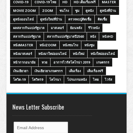
COVID-19
COVID-19 ไทย
HD
HD เต็มเรื่องฟรี
MASTER
MOVIE ZOOM
ZOOM
ชนโรง
ซูม
ดูหนัง
ดูหนังที่บ้าน
ดูหนังออนไลน์
ดูหนังใหม่ที่บ้าน
ตรวจพบปู่ติดเชื้อ
ติดเชื้อ
ผลสลากกินแบ่งรัฐบาล
มาสเตอร์
ย้อนหลัง
รีวิวหนัง
สลากกินแบ่งรัฐบาล
สลากกินแบ่งรัฐบาลปี2560
หนัง
หนังHD
หนังMASTER
หนังZOOM
หนังชนโรง
หนังซูม
หนังมาสเตอร์
หนังมาใหม่ออนไลน์
หนังใหม่
หนังใหม่ออนไลน์
หน้ากากอนามัย
หวย
อาการไวรัสโคโรน่า 2019
เกษตรกร
เงินเยียวยา
เงินเยียวยาเกษตรกร
เต็มเรื่อง
เต็มเรื่องฟรี
โควิด-19
โควิท19
โคโรนา
โปรแกรมหนัง
ไทย
ไวรัส
News Letter Subscribe