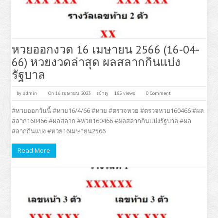
หวยออกงวด 16 เมษายน 2566 (16-04-
66) หวยงวดล่าสุด ผลสลากกินแบ่ง
รัฐบาล
by
admin
On 16 เมษายน 2023
เข้าดู
185 views
0 Comment
#หวยออกวันนี้ #หวย16/4/66 #หวย #ตรวจหวย #ตรวจหวย160466 #ผล
สลาก160466 #ผลสลาก #หวย160466 #ผลสลากกินแบ่งรัฐบาล #ผล
สลากกินแบ่ง #หวย16เมษายน2566
Read More