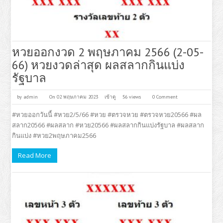
หวยออกงวด 2 พฤษภาคม 2566 (2-05-
66) หวยงวดล่าสุด ผลสลากกินแบ่ง
รัฐบาล
by
admin
On 02 พฤษภาคม 2023
เข้าดู
56 views
0 Comment
#หวยออกวันนี้ #หวย2/5/66 #หวย #ตรวจหวย #ตรวจหวย20566 #ผล
สลาก20566 #ผลสลาก #หวย20566 #ผลสลากกินแบ่งรัฐบาล #ผลสลาก
กินแบ่ง #หวย2พฤษภาคม2566
Read More