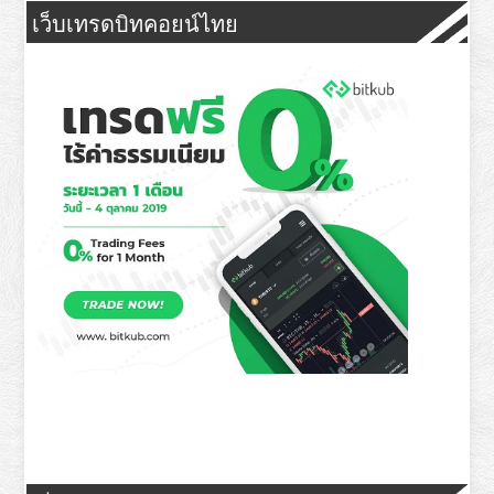
เว็บเทรดบิทคอยน์ไทย