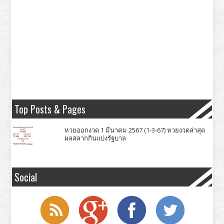
Top Posts & Pages
หวยออกงวด 1 มีนาคม 2567 (1-3-67) หวยงวดล่าสุด
ผลสลากกินแบ่งรัฐบาล
Social