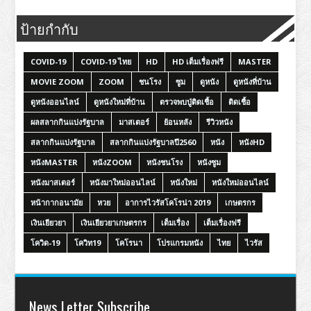
ป้ายกำกับ
COVID-19
COVID-19 ไทย
HD
HD เต็มเรื่องฟรี
MASTER
MOVIE ZOOM
ZOOM
ชนโรง
ซูม
ดูหนัง
ดูหนังที่บ้าน
ดูหนังออนไลน์
ดูหนังใหม่ที่บ้าน
ตรวจพบปู่ติดเชื้อ
ติดเชื้อ
ผลสลากกินแบ่งรัฐบาล
มาสเตอร์
ย้อนหลัง
รีวิวหนัง
สลากกินแบ่งรัฐบาล
สลากกินแบ่งรัฐบาลปี2560
หนัง
หนังHD
หนังMASTER
หนังZOOM
หนังชนโรง
หนังซูม
หนังมาสเตอร์
หนังมาใหม่ออนไลน์
หนังใหม่
หนังใหม่ออนไลน์
หน้ากากอนามัย
หวย
อาการไวรัสโคโรน่า 2019
เกษตรกร
เงินเยียวยา
เงินเยียวยาเกษตรกร
เต็มเรื่อง
เต็มเรื่องฟรี
โควิด-19
โควิท19
โคโรนา
โปรแกรมหนัง
ไทย
ไวรัส
News Letter Subscribe