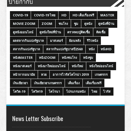
ป้ายกำกับ
COVID-19
COVID-19 ไทย
HD
HD เต็มเรื่องฟรี
MASTER
MOVIE ZOOM
ZOOM
ชนโรง
ซูม
ดูหนัง
ดูหนังที่บ้าน
ดูหนังออนไลน์
ดูหนังใหม่ที่บ้าน
ตรวจพบปู่ติดเชื้อ
ติดเชื้อ
ผลสลากกินแบ่งรัฐบาล
มาสเตอร์
ย้อนหลัง
รีวิวหนัง
สลากกินแบ่งรัฐบาล
สลากกินแบ่งรัฐบาลปี2560
หนัง
หนังHD
หนังMASTER
หนังZOOM
หนังชนโรง
หนังซูม
หนังมาสเตอร์
หนังมาใหม่ออนไลน์
หนังใหม่
หนังใหม่ออนไลน์
หน้ากากอนามัย
หวย
อาการไวรัสโคโรน่า 2019
เกษตรกร
เงินเยียวยา
เงินเยียวยาเกษตรกร
เต็มเรื่อง
เต็มเรื่องฟรี
โควิด-19
โควิท19
โคโรนา
โปรแกรมหนัง
ไทย
ไวรัส
News Letter Subscribe