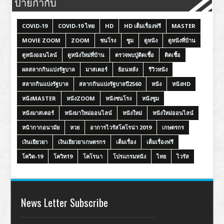
ป้ายกำกับ
COVID-19
COVID-19 ไทย
HD
HD เต็มเรื่องฟรี
MASTER
MOVIE ZOOM
ZOOM
ชนโรง
ซูม
ดูหนัง
ดูหนังที่บ้าน
ดูหนังออนไลน์
ดูหนังใหม่ที่บ้าน
ตรวจพบปู่ติดเชื้อ
ติดเชื้อ
ผลสลากกินแบ่งรัฐบาล
มาสเตอร์
ย้อนหลัง
รีวิวหนัง
สลากกินแบ่งรัฐบาล
สลากกินแบ่งรัฐบาลปี2560
หนัง
หนังHD
หนังMASTER
หนังZOOM
หนังชนโรง
หนังซูม
หนังมาสเตอร์
หนังมาใหม่ออนไลน์
หนังใหม่
หนังใหม่ออนไลน์
หน้ากากอนามัย
หวย
อาการไวรัสโคโรน่า 2019
เกษตรกร
เงินเยียวยา
เงินเยียวยาเกษตรกร
เต็มเรื่อง
เต็มเรื่องฟรี
โควิด-19
โควิท19
โคโรนา
โปรแกรมหนัง
ไทย
ไวรัส
News Letter Subscribe