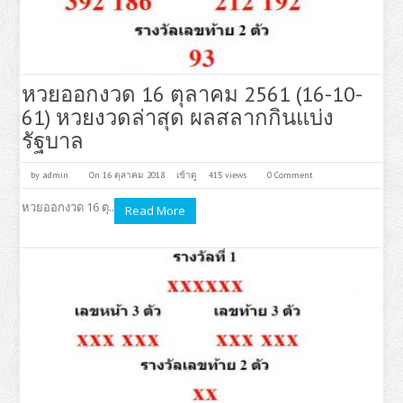
หวยออกงวด 16 ตุลาคม 2561 (16-10-
61) หวยงวดล่าสุด ผลสลากกินแบ่ง
รัฐบาล
by
admin
On 16 ตุลาคม 2018
เข้าดู
415 views
0 Comment
หวยออกงวด 16 ตุ..
Read More