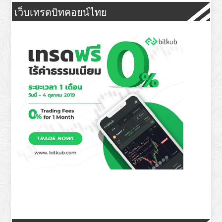
เว็บเทรดบิทคอยน์ไทย