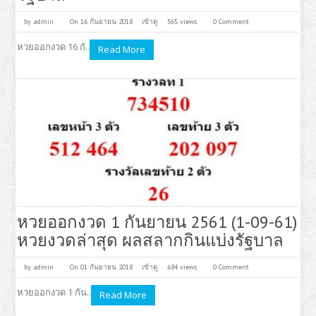
by
admin
On 16 กันยายน 2018
เข้าดู
565 views
0 Comment
หวยออกงวด 16 กั..
Read More
หวยออกงวด 1 กันยายน 2561 (1-09-61)
หวยงวดล่าสุด ผลสลากกินแบ่งรัฐบาล
by
admin
On 01 กันยายน 2018
เข้าดู
684 views
0 Comment
หวยออกงวด 1 กัน..
Read More