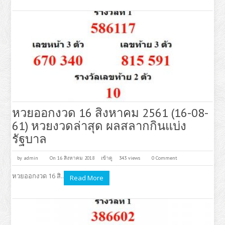
หวยออกงวด 16 สิงหาคม 2561 (16-08-
61) หวยงวดล่าสุด ผลสลากกินแบ่ง
รัฐบาล
by
admin
On 16 สิงหาคม 2018
เข้าดู
343 views
0 Comment
หวยออกงวด 16 สิ..
Read More