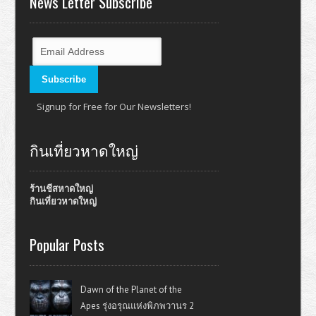
News Letter Subscribe
Signup for Free for Our Newsletters!
กินเที่ยวหาดใหญ่
ร้านชีสหาดใหญ่
กินเที่ยวหาดใหญ่
Popular Posts
Dawn of the Planet of the
Apes รุ่งอรุณแห่งพิภพวานร 2