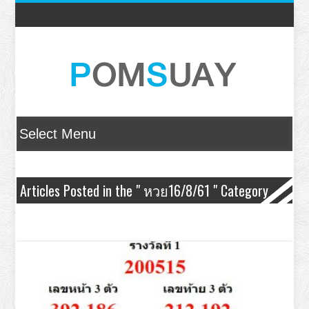
Articles Posted in the " หวย16/8/61 " Category