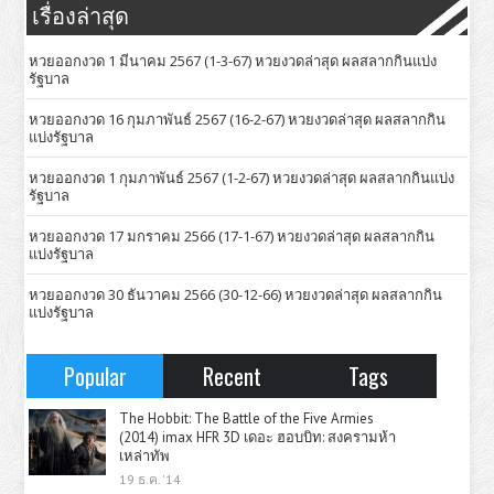
เรื่องล่าสุด
หวยออกงวด 1 มีนาคม 2567 (1-3-67) หวยงวดล่าสุด ผลสลากกินแบ่ง
รัฐบาล
หวยออกงวด 16 กุมภาพันธ์ 2567 (16-2-67) หวยงวดล่าสุด ผลสลากกิน
แบ่งรัฐบาล
หวยออกงวด 1 กุมภาพันธ์ 2567 (1-2-67) หวยงวดล่าสุด ผลสลากกินแบ่ง
รัฐบาล
หวยออกงวด 17 มกราคม 2566 (17-1-67) หวยงวดล่าสุด ผลสลากกิน
แบ่งรัฐบาล
หวยออกงวด 30 ธันวาคม 2566 (30-12-66) หวยงวดล่าสุด ผลสลากกิน
แบ่งรัฐบาล
Popular
Recent
Tags
The Hobbit: The Battle of the Five Armies
(2014) imax HFR 3D เดอะ ฮอบบิท: สงครามห้า
เหล่าทัพ
19 ธ.ค. '14