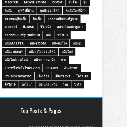
MASTER
MOVIE ZOOM
ZOOM
ชนโรง
ซูม
ดูหนัง
ดูหนังที่บ้าน
ดูหนังออนไลน์
ดูหนังใหม่ที่บ้าน
ตรวจพบปู่ติดเชื้อ
ติดเชื้อ
ผลสลากกินแบ่งรัฐบาล
มาสเตอร์
ย้อนหลัง
รีวิวหนัง
สลากกินแบ่งรัฐบาล
สลากกินแบ่งรัฐบาลปี2560
หนัง
หนังHD
หนังMASTER
หนังZOOM
หนังชนโรง
หนังซูม
หนังมาสเตอร์
หนังมาใหม่ออนไลน์
หนังใหม่
หนังใหม่ออนไลน์
หน้ากากอนามัย
หวย
อาการไวรัสโคโรน่า 2019
เกษตรกร
เงินเยียวยา
เงินเยียวยาเกษตรกร
เต็มเรื่อง
เต็มเรื่องฟรี
โควิด-19
โควิท19
โคโรนา
โปรแกรมหนัง
ไทย
ไวรัส
Top Posts & Pages