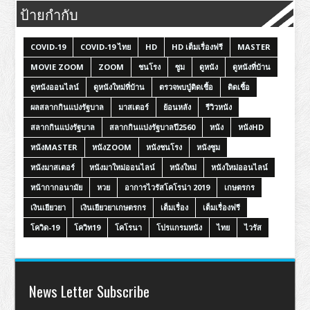
ป้ายกำกับ
COVID-19
COVID-19 ไทย
HD
HD เต็มเรื่องฟรี
MASTER
MOVIE ZOOM
ZOOM
ชนโรง
ซูม
ดูหนัง
ดูหนังที่บ้าน
ดูหนังออนไลน์
ดูหนังใหม่ที่บ้าน
ตรวจพบปู่ติดเชื้อ
ติดเชื้อ
ผลสลากกินแบ่งรัฐบาล
มาสเตอร์
ย้อนหลัง
รีวิวหนัง
สลากกินแบ่งรัฐบาล
สลากกินแบ่งรัฐบาลปี2560
หนัง
หนังHD
หนังMASTER
หนังZOOM
หนังชนโรง
หนังซูม
หนังมาสเตอร์
หนังมาใหม่ออนไลน์
หนังใหม่
หนังใหม่ออนไลน์
หน้ากากอนามัย
หวย
อาการไวรัสโคโรน่า 2019
เกษตรกร
เงินเยียวยา
เงินเยียวยาเกษตรกร
เต็มเรื่อง
เต็มเรื่องฟรี
โควิด-19
โควิท19
โคโรนา
โปรแกรมหนัง
ไทย
ไวรัส
News Letter Subscribe