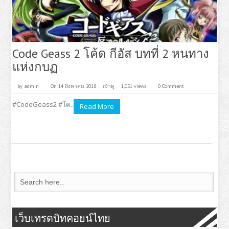
Code Geass 2 โค้ด กีอัส บทที่ 2 หนทาง
แห่งกบฏ
by
admin
On 14 สิงหาคม 2018
เข้าดู
1,051 views
0 Comment
#CodeGeass2 #โค..
Read More
เว็บเทรดบิทคอยน์ไทย