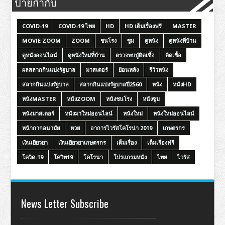
ป้ายกำกับ
COVID-19
COVID-19 ไทย
HD
HD เต็มเรื่องฟรี
MASTER
MOVIE ZOOM
ZOOM
ชนโรง
ซูม
ดูหนัง
ดูหนังที่บ้าน
ดูหนังออนไลน์
ดูหนังใหม่ที่บ้าน
ตรวจพบปู่ติดเชื้อ
ติดเชื้อ
ผลสลากกินแบ่งรัฐบาล
มาสเตอร์
ย้อนหลัง
รีวิวหนัง
สลากกินแบ่งรัฐบาล
สลากกินแบ่งรัฐบาลปี2560
หนัง
หนังHD
หนังMASTER
หนังZOOM
หนังชนโรง
หนังซูม
หนังมาสเตอร์
หนังมาใหม่ออนไลน์
หนังใหม่
หนังใหม่ออนไลน์
หน้ากากอนามัย
หวย
อาการไวรัสโคโรน่า 2019
เกษตรกร
เงินเยียวยา
เงินเยียวยาเกษตรกร
เต็มเรื่อง
เต็มเรื่องฟรี
โควิด-19
โควิท19
โคโรนา
โปรแกรมหนัง
ไทย
ไวรัส
News Letter Subscribe