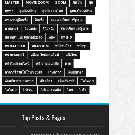
MASTER
MOVIE ZOOM
ZOOM
ชนโรง
ซูม
ดูหนัง
ดูหนังที่บ้าน
ดูหนังออนไลน์
ดูหนังใหม่ที่บ้าน
ตรวจพบปู่ติดเชื้อ
ติดเชื้อ
ผลสลากกินแบ่งรัฐบาล
มาสเตอร์
ย้อนหลัง
รีวิวหนัง
สลากกินแบ่งรัฐบาล
สลากกินแบ่งรัฐบาลปี2560
หนัง
หนังHD
หนังMASTER
หนังZOOM
หนังชนโรง
หนังซูม
หนังมาสเตอร์
หนังมาใหม่ออนไลน์
หนังใหม่
หนังใหม่ออนไลน์
หน้ากากอนามัย
หวย
อาการไวรัสโคโรน่า 2019
เกษตรกร
เงินเยียวยา
เงินเยียวยาเกษตรกร
เต็มเรื่อง
เต็มเรื่องฟรี
โควิด-19
โควิท19
โคโรนา
โปรแกรมหนัง
ไทย
ไวรัส
Top Posts & Pages