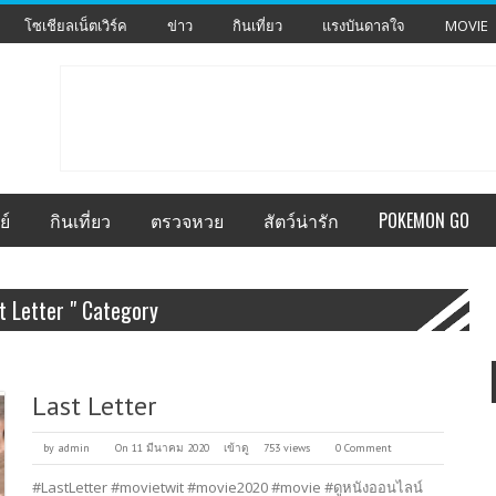
โซเชียลเน็ตเวิร์ค
ข่าว
กินเที่ยว
แรงบันดาลใจ
MOVIE
ย์
กินเที่ยว
ตรวจหวย
สัตว์น่ารัก
POKEMON GO
 Letter " Category
Last Letter
by
admin
On 11 มีนาคม 2020
เข้าดู
753 views
0 Comment
#LastLetter #movietwit #movie2020 #movie #ดูหนังออนไลน์