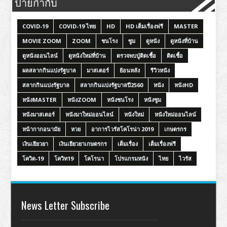
ป้ายกำกับ
COVID-19
COVID-19 ไทย
HD
HD เต็มเรื่องฟรี
MASTER
MOVIE ZOOM
ZOOM
ชนโรง
ซูม
ดูหนัง
ดูหนังที่บ้าน
ดูหนังออนไลน์
ดูหนังใหม่ที่บ้าน
ตรวจพบปู่ติดเชื้อ
ติดเชื้อ
ผลสลากกินแบ่งรัฐบาล
มาสเตอร์
ย้อนหลัง
รีวิวหนัง
สลากกินแบ่งรัฐบาล
สลากกินแบ่งรัฐบาลปี2560
หนัง
หนังHD
หนังMASTER
หนังZOOM
หนังชนโรง
หนังซูม
หนังมาสเตอร์
หนังมาใหม่ออนไลน์
หนังใหม่
หนังใหม่ออนไลน์
หน้ากากอนามัย
หวย
อาการไวรัสโคโรน่า 2019
เกษตรกร
เงินเยียวยา
เงินเยียวยาเกษตรกร
เต็มเรื่อง
เต็มเรื่องฟรี
โควิด-19
โควิท19
โคโรนา
โปรแกรมหนัง
ไทย
ไวรัส
News Letter Subscribe