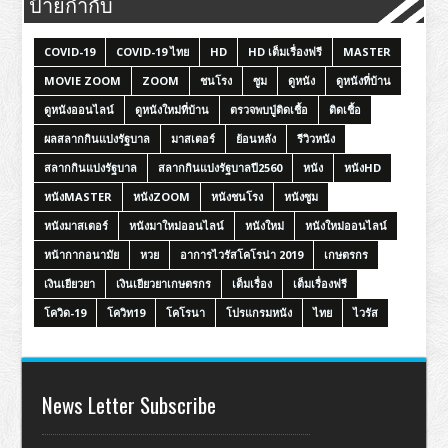
ป้ายกำกับ
COVID-19
COVID-19 ไทย
HD
HD เต็มเรื่องฟรี
MASTER
MOVIE ZOOM
ZOOM
ชนโรง
ซูม
ดูหนัง
ดูหนังที่บ้าน
ดูหนังออนไลน์
ดูหนังใหม่ที่บ้าน
ตรวจพบปู่ติดเชื้อ
ติดเชื้อ
ผลสลากกินแบ่งรัฐบาล
มาสเตอร์
ย้อนหลัง
รีวิวหนัง
สลากกินแบ่งรัฐบาล
สลากกินแบ่งรัฐบาลปี2560
หนัง
หนังHD
หนังMASTER
หนังZOOM
หนังชนโรง
หนังซูม
หนังมาสเตอร์
หนังมาใหม่ออนไลน์
หนังใหม่
หนังใหม่ออนไลน์
หน้ากากอนามัย
หวย
อาการไวรัสโคโรน่า 2019
เกษตรกร
เงินเยียวยา
เงินเยียวยาเกษตรกร
เต็มเรื่อง
เต็มเรื่องฟรี
โควิด-19
โควิท19
โคโรนา
โปรแกรมหนัง
ไทย
ไวรัส
News Letter Subscribe