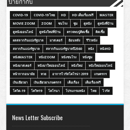
ป้ายกำกับ
COVID-19
COVID-19 ไทย
HD
HD เต็มเรื่องฟรี
MASTER
MOVIE ZOOM
ZOOM
ชนโรง
ซูม
ดูหนัง
ดูหนังที่บ้าน
ดูหนังออนไลน์
ดูหนังใหม่ที่บ้าน
ตรวจพบปู่ติดเชื้อ
ติดเชื้อ
ผลสลากกินแบ่งรัฐบาล
มาสเตอร์
ย้อนหลัง
รีวิวหนัง
สลากกินแบ่งรัฐบาล
สลากกินแบ่งรัฐบาลปี2560
หนัง
หนังHD
หนังMASTER
หนังZOOM
หนังชนโรง
หนังซูม
หนังมาสเตอร์
หนังมาใหม่ออนไลน์
หนังใหม่
หนังใหม่ออนไลน์
หน้ากากอนามัย
หวย
อาการไวรัสโคโรน่า 2019
เกษตรกร
เงินเยียวยา
เงินเยียวยาเกษตรกร
เต็มเรื่อง
เต็มเรื่องฟรี
โควิด-19
โควิท19
โคโรนา
โปรแกรมหนัง
ไทย
ไวรัส
News Letter Subscribe