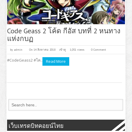
Code Geass 2 โค้ด กีอัส บทที่ 2 หนทาง
แห่งกบฏ
by
admin
On 14 สิงหาคม 2018
เข้าดู
1,051 views
0 Comment
#CodeGeass2 #โค..
Read More
เว็บเทรดบิทคอยน์ไทย