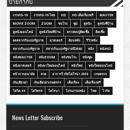
ป้ายกำกับ
COVID-19
COVID-19 ไทย
HD
HD เต็มเรื่องฟรี
MASTER
MOVIE ZOOM
ZOOM
ชนโรง
ซูม
ดูหนัง
ดูหนังที่บ้าน
ดูหนังออนไลน์
ดูหนังใหม่ที่บ้าน
ตรวจพบปู่ติดเชื้อ
ติดเชื้อ
ผลสลากกินแบ่งรัฐบาล
มาสเตอร์
ย้อนหลัง
รีวิวหนัง
สลากกินแบ่งรัฐบาล
สลากกินแบ่งรัฐบาลปี2560
หนัง
หนังHD
หนังMASTER
หนังZOOM
หนังชนโรง
หนังซูม
หนังมาสเตอร์
หนังมาใหม่ออนไลน์
หนังใหม่
หนังใหม่ออนไลน์
หน้ากากอนามัย
หวย
อาการไวรัสโคโรน่า 2019
เกษตรกร
เงินเยียวยา
เงินเยียวยาเกษตรกร
เต็มเรื่อง
เต็มเรื่องฟรี
โควิด-19
โควิท19
โคโรนา
โปรแกรมหนัง
ไทย
ไวรัส
News Letter Subscribe