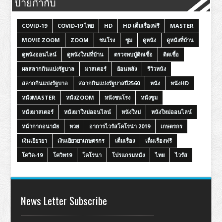
ป้ายกำกับ
COVID-19
COVID-19 ไทย
HD
HD เต็มเรื่องฟรี
MASTER
MOVIE ZOOM
ZOOM
ชนโรง
ซูม
ดูหนัง
ดูหนังที่บ้าน
ดูหนังออนไลน์
ดูหนังใหม่ที่บ้าน
ตรวจพบปู่ติดเชื้อ
ติดเชื้อ
ผลสลากกินแบ่งรัฐบาล
มาสเตอร์
ย้อนหลัง
รีวิวหนัง
สลากกินแบ่งรัฐบาล
สลากกินแบ่งรัฐบาลปี2560
หนัง
หนังHD
หนังMASTER
หนังZOOM
หนังชนโรง
หนังซูม
หนังมาสเตอร์
หนังมาใหม่ออนไลน์
หนังใหม่
หนังใหม่ออนไลน์
หน้ากากอนามัย
หวย
อาการไวรัสโคโรน่า 2019
เกษตรกร
เงินเยียวยา
เงินเยียวยาเกษตรกร
เต็มเรื่อง
เต็มเรื่องฟรี
โควิด-19
โควิท19
โคโรนา
โปรแกรมหนัง
ไทย
ไวรัส
News Letter Subscribe