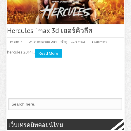
Hercules imax 3d เฮอร์คิวลีส
by
admin
On 24 กรกฎาคม 2014
เข้าดู
7,078 views
1 Comment
hercules 2014 i..
Read More
เว็บเทรดบิทคอยน์ไทย