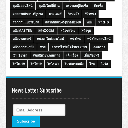
ดูหนังออนไลน์
ดูหนังใหม่ที่บ้าน
ตรวจพบปู่ติดเชื้อ
ติดเชื้อ
ผลสลากกินแบ่งรัฐบาล
มาสเตอร์
ย้อนหลัง
รีวิวหนัง
สลากกินแบ่งรัฐบาล
สลากกินแบ่งรัฐบาลปี2560
หนัง
หนังHD
หนังMASTER
หนังZOOM
หนังชนโรง
หนังซูม
หนังมาสเตอร์
หนังมาใหม่ออนไลน์
หนังใหม่
หนังใหม่ออนไลน์
หน้ากากอนามัย
หวย
อาการไวรัสโคโรน่า 2019
เกษตรกร
เงินเยียวยา
เงินเยียวยาเกษตรกร
เต็มเรื่อง
เต็มเรื่องฟรี
โควิด-19
โควิท19
โคโรนา
โปรแกรมหนัง
ไทย
ไวรัส
News Letter Subscribe