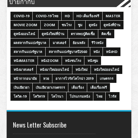
ป้ายกำกับ
COVID-19
COVID-19 ไทย
HD
HD เต็มเรื่องฟรี
MASTER
MOVIE ZOOM
ZOOM
ชนโรง
ซูม
ดูหนัง
ดูหนังที่บ้าน
ดูหนังออนไลน์
ดูหนังใหม่ที่บ้าน
ตรวจพบปู่ติดเชื้อ
ติดเชื้อ
ผลสลากกินแบ่งรัฐบาล
มาสเตอร์
ย้อนหลัง
รีวิวหนัง
สลากกินแบ่งรัฐบาล
สลากกินแบ่งรัฐบาลปี2560
หนัง
หนังHD
หนังMASTER
หนังZOOM
หนังชนโรง
หนังซูม
หนังมาสเตอร์
หนังมาใหม่ออนไลน์
หนังใหม่
หนังใหม่ออนไลน์
หน้ากากอนามัย
หวย
อาการไวรัสโคโรน่า 2019
เกษตรกร
เงินเยียวยา
เงินเยียวยาเกษตรกร
เต็มเรื่อง
เต็มเรื่องฟรี
โควิด-19
โควิท19
โคโรนา
โปรแกรมหนัง
ไทย
ไวรัส
News Letter Subscribe