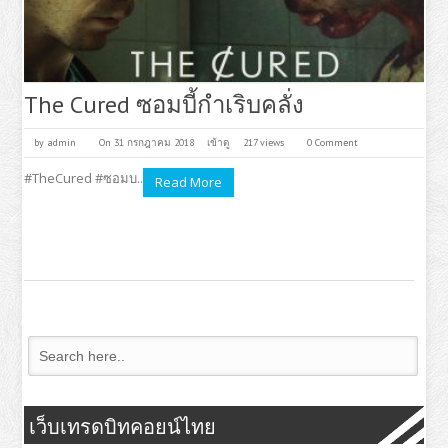
The Cured ซอมบี้กำเริบคลั่ง
by
admin
On 31 กรกฎาคม 2018
เข้าดู
217 views
0 Comment
#TheCured #ซอมบ..
Read More
เว็บเทรดบิทคอยน์ไทย