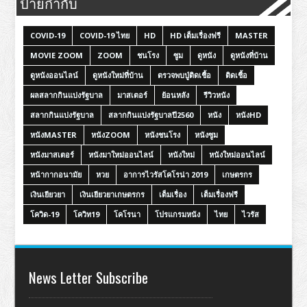
ป้ายกำกับ
COVID-19
COVID-19 ไทย
HD
HD เต็มเรื่องฟรี
MASTER
MOVIE ZOOM
ZOOM
ชนโรง
ซูม
ดูหนัง
ดูหนังที่บ้าน
ดูหนังออนไลน์
ดูหนังใหม่ที่บ้าน
ตรวจพบปู่ติดเชื้อ
ติดเชื้อ
ผลสลากกินแบ่งรัฐบาล
มาสเตอร์
ย้อนหลัง
รีวิวหนัง
สลากกินแบ่งรัฐบาล
สลากกินแบ่งรัฐบาลปี2560
หนัง
หนังHD
หนังMASTER
หนังZOOM
หนังชนโรง
หนังซูม
หนังมาสเตอร์
หนังมาใหม่ออนไลน์
หนังใหม่
หนังใหม่ออนไลน์
หน้ากากอนามัย
หวย
อาการไวรัสโคโรน่า 2019
เกษตรกร
เงินเยียวยา
เงินเยียวยาเกษตรกร
เต็มเรื่อง
เต็มเรื่องฟรี
โควิด-19
โควิท19
โคโรนา
โปรแกรมหนัง
ไทย
ไวรัส
News Letter Subscribe