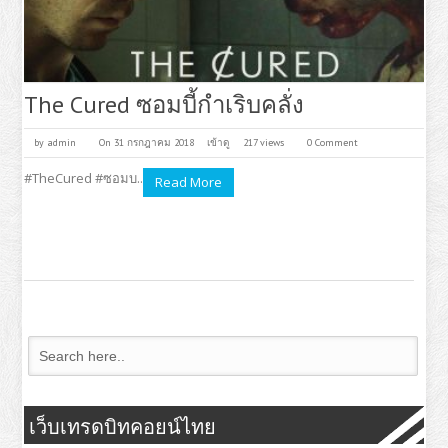
The Cured ซอมบี้กำเริบคลั่ง
by
admin
On 31 กรกฎาคม 2018
เข้าดู
217 views
0 Comment
#TheCured #ซอมบ..
Read More
เว็บเทรดบิทคอยน์ไทย