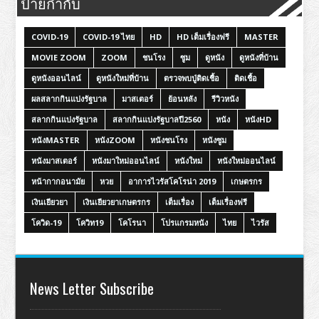
ป้ายกำกับ
COVID-19
COVID-19 ไทย
HD
HD เต็มเรื่องฟรี
MASTER
MOVIE ZOOM
ZOOM
ชนโรง
ซูม
ดูหนัง
ดูหนังที่บ้าน
ดูหนังออนไลน์
ดูหนังใหม่ที่บ้าน
ตรวจพบปู่ติดเชื้อ
ติดเชื้อ
ผลสลากกินแบ่งรัฐบาล
มาสเตอร์
ย้อนหลัง
รีวิวหนัง
สลากกินแบ่งรัฐบาล
สลากกินแบ่งรัฐบาลปี2560
หนัง
หนังHD
หนังMASTER
หนังZOOM
หนังชนโรง
หนังซูม
หนังมาสเตอร์
หนังมาใหม่ออนไลน์
หนังใหม่
หนังใหม่ออนไลน์
หน้ากากอนามัย
หวย
อาการไวรัสโคโรน่า 2019
เกษตรกร
เงินเยียวยา
เงินเยียวยาเกษตรกร
เต็มเรื่อง
เต็มเรื่องฟรี
โควิด-19
โควิท19
โคโรนา
โปรแกรมหนัง
ไทย
ไวรัส
News Letter Subscribe