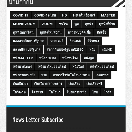
ป้ายกำกับ
COVID-19
COVID-19 ไทย
HD
HD เต็มเรื่องฟรี
MASTER
MOVIE ZOOM
ZOOM
ชนโรง
ซูม
ดูหนัง
ดูหนังที่บ้าน
ดูหนังออนไลน์
ดูหนังใหม่ที่บ้าน
ตรวจพบปู่ติดเชื้อ
ติดเชื้อ
ผลสลากกินแบ่งรัฐบาล
มาสเตอร์
ย้อนหลัง
รีวิวหนัง
สลากกินแบ่งรัฐบาล
สลากกินแบ่งรัฐบาลปี2560
หนัง
หนังHD
หนังMASTER
หนังZOOM
หนังชนโรง
หนังซูม
หนังมาสเตอร์
หนังมาใหม่ออนไลน์
หนังใหม่
หนังใหม่ออนไลน์
หน้ากากอนามัย
หวย
อาการไวรัสโคโรน่า 2019
เกษตรกร
เงินเยียวยา
เงินเยียวยาเกษตรกร
เต็มเรื่อง
เต็มเรื่องฟรี
โควิด-19
โควิท19
โคโรนา
โปรแกรมหนัง
ไทย
ไวรัส
News Letter Subscribe