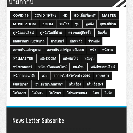
ป้ายกำกับ
COVID-19
COVID-19 ไทย
HD
HD เต็มเรื่องฟรี
MASTER
MOVIE ZOOM
ZOOM
ชนโรง
ซูม
ดูหนัง
ดูหนังที่บ้าน
ดูหนังออนไลน์
ดูหนังใหม่ที่บ้าน
ตรวจพบปู่ติดเชื้อ
ติดเชื้อ
ผลสลากกินแบ่งรัฐบาล
มาสเตอร์
ย้อนหลัง
รีวิวหนัง
สลากกินแบ่งรัฐบาล
สลากกินแบ่งรัฐบาลปี2560
หนัง
หนังHD
หนังMASTER
หนังZOOM
หนังชนโรง
หนังซูม
หนังมาสเตอร์
หนังมาใหม่ออนไลน์
หนังใหม่
หนังใหม่ออนไลน์
หน้ากากอนามัย
หวย
อาการไวรัสโคโรน่า 2019
เกษตรกร
เงินเยียวยา
เงินเยียวยาเกษตรกร
เต็มเรื่อง
เต็มเรื่องฟรี
โควิด-19
โควิท19
โคโรนา
โปรแกรมหนัง
ไทย
ไวรัส
News Letter Subscribe