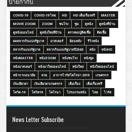
ป้ายกำกับ
COVID-19
COVID-19 ไทย
HD
HD เต็มเรื่องฟรี
MASTER
MOVIE ZOOM
ZOOM
ชนโรง
ซูม
ดูหนัง
ดูหนังที่บ้าน
ดูหนังออนไลน์
ดูหนังใหม่ที่บ้าน
ตรวจพบปู่ติดเชื้อ
ติดเชื้อ
ผลสลากกินแบ่งรัฐบาล
มาสเตอร์
ย้อนหลัง
รีวิวหนัง
สลากกินแบ่งรัฐบาล
สลากกินแบ่งรัฐบาลปี2560
หนัง
หนังHD
หนังMASTER
หนังZOOM
หนังชนโรง
หนังซูม
หนังมาสเตอร์
หนังมาใหม่ออนไลน์
หนังใหม่
หนังใหม่ออนไลน์
หน้ากากอนามัย
หวย
อาการไวรัสโคโรน่า 2019
เกษตรกร
เงินเยียวยา
เงินเยียวยาเกษตรกร
เต็มเรื่อง
เต็มเรื่องฟรี
โควิด-19
โควิท19
โคโรนา
โปรแกรมหนัง
ไทย
ไวรัส
News Letter Subscribe