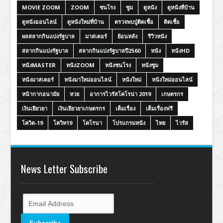
MOVIE ZOOM
ZOOM
ชนโรง
ซูม
ดูหนัง
ดูหนังที่บ้าน
ดูหนังออนไลน์
ดูหนังใหม่ที่บ้าน
ตรวจพบปู่ติดเชื้อ
ติดเชื้อ
ผลสลากกินแบ่งรัฐบาล
มาสเตอร์
ย้อนหลัง
รีวิวหนัง
สลากกินแบ่งรัฐบาล
สลากกินแบ่งรัฐบาลปี2560
หนัง
หนังHD
หนังMASTER
หนังZOOM
หนังชนโรง
หนังซูม
หนังมาสเตอร์
หนังมาใหม่ออนไลน์
หนังใหม่
หนังใหม่ออนไลน์
หน้ากากอนามัย
หวย
อาการไวรัสโคโรน่า 2019
เกษตรกร
เงินเยียวยา
เงินเยียวยาเกษตรกร
เต็มเรื่อง
เต็มเรื่องฟรี
โควิด-19
โควิท19
โคโรนา
โปรแกรมหนัง
ไทย
ไวรัส
News Letter Subscribe