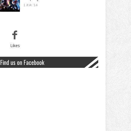
1 ส.ค. '14
Likes
Find us on Facebook