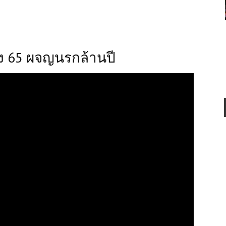
ัง 65 ผจญนรกล้านปี