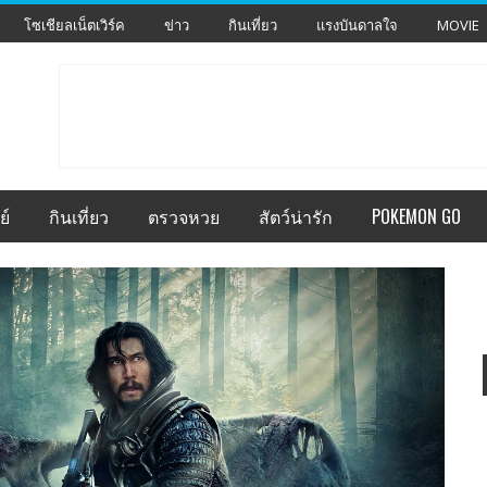
โซเชียลเน็ตเวิร์ค
ข่าว
กินเที่ยว
แรงบันดาลใจ
MOVIE
ย์
กินเที่ยว
ตรวจหวย
สัตว์น่ารัก
POKEMON GO