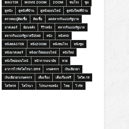
MASTER
MOVIE ZOOM
ZOOM
ชนโรง
ซูม
ดูหนัง
ดูหนังที่บ้าน
ดูหนังออนไลน์
ดูหนังใหม่ที่บ้าน
ตรวจพบปู่ติดเชื้อ
ติดเชื้อ
ผลสลากกินแบ่งรัฐบาล
มาสเตอร์
ย้อนหลัง
รีวิวหนัง
สลากกินแบ่งรัฐบาล
สลากกินแบ่งรัฐบาลปี2560
หนัง
หนังHD
หนังMASTER
หนังZOOM
หนังชนโรง
หนังซูม
หนังมาสเตอร์
หนังมาใหม่ออนไลน์
หนังใหม่
หนังใหม่ออนไลน์
หน้ากากอนามัย
หวย
อาการไวรัสโคโรน่า 2019
เกษตรกร
เงินเยียวยา
เงินเยียวยาเกษตรกร
เต็มเรื่อง
เต็มเรื่องฟรี
โควิด-19
โควิท19
โคโรนา
โปรแกรมหนัง
ไทย
ไวรัส