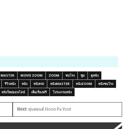
MASTER
MOVIE ZOOM
ZOOM
ชนโรง
ซูม
ดูหนัง
รีวิวหนัง
หนัง
หนังHD
หนังMASTER
หนังZOOM
หนังชนโรง
หนังใหม่ออนไลน์
เต็มเรื่องฟรี
โปรแกรมหนัง
Next:
หุ่นพยนต์ Hoon Pa Yont