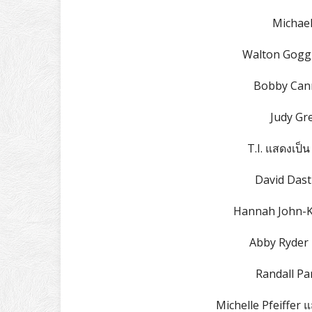
Michael
Walton Goggi
Bobby Cann
Judy Gr
T.I. แสดงเป็น
David Dast
Hannah John-K
Abby Ryder 
Randall Pa
Michelle Pfeiffer 