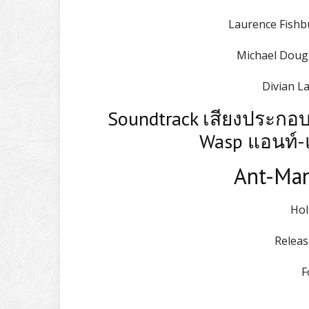
Laurence Fishbu
Michael Dougl
Divian L
Soundtrack เสียงประกอ
Wasp แอนท์-
Ant-Man
Hol
Releas
F