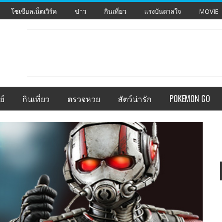
โซเชียลเน็ตเวิร์ค
ข่าว
กินเที่ยว
แรงบันดาลใจ
MOVIE
ย์
กินเที่ยว
ตรวจหวย
สัตว์น่ารัก
POKEMON GO