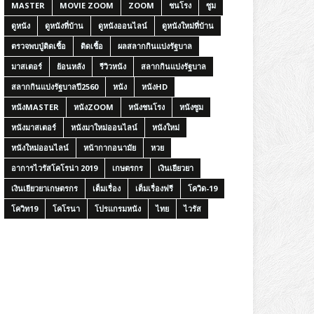
MASTER
MOVIE ZOOM
ZOOM
ชนโรง
ซูม
ดูหนัง
ดูหนังที่บ้าน
ดูหนังออนไลน์
ดูหนังใหม่ที่บ้าน
ตรวจพบปู่ติดเชื้อ
ติดเชื้อ
ผลสลากกินแบ่งรัฐบาล
มาสเตอร์
ย้อนหลัง
รีวิวหนัง
สลากกินแบ่งรัฐบาล
สลากกินแบ่งรัฐบาลปี2560
หนัง
หนังHD
หนังMASTER
หนังZOOM
หนังชนโรง
หนังซูม
หนังมาสเตอร์
หนังมาใหม่ออนไลน์
หนังใหม่
หนังใหม่ออนไลน์
หน้ากากอนามัย
หวย
อาการไวรัสโคโรน่า 2019
เกษตรกร
เงินเยียวยา
เงินเยียวยาเกษตรกร
เต็มเรื่อง
เต็มเรื่องฟรี
โควิด-19
โควิท19
โคโรนา
โปรแกรมหนัง
ไทย
ไวรัส