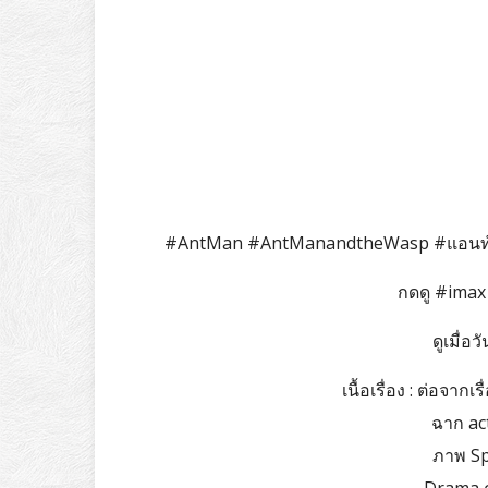
#AntMan #AntManandtheWasp #แอนท์แ
กดดู #imax
ดูเมื่อว
เนื้อเรื่อง : ต่อจาก
ฉาก acti
ภาพ Spe