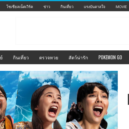
โซเชียลเน็ตเวิร์ค
ข่าว
กินเที่ยว
แรงบันดาลใจ
MOVIE
ย์
กินเที่ยว
ตรวจหวย
สัตว์น่ารัก
POKEMON GO