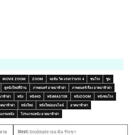
MOVIE ZOOM
ZOOM
จอห์น วิค แรงกว่านรก 4
ชนโรง
ซูม
ดูหนังใหม่ที่บ้าน
ภาพยนตร์ อาตมาฟ้าผ่า
ภาพยนตร์เรื่อง อาตมาฟ้าผ่า
มาฟ้าผ่า
หนัง
หนังHD
หนังMASTER
หนังZOOM
หนังชนโรง
อาตมาฟ้าผ่า
หนังใหม่
หนังใหม่ออนไลน์
อาตมาฟ้าผ่า
แกรมหนัง
โปรแกรมหนัง อาตมาฟ้าผ่า
 หวย
Next:
Soulmate เธอ ฉัน รักเขา