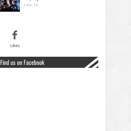
1 ส.ค. '14
Likes
Find us on Facebook