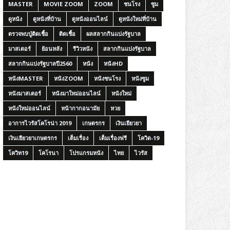
MASTER
MOVIE ZOOM
ZOOM
ชนโรง
ซูม
ดูหนัง
ดูหนังที่บ้าน
ดูหนังออนไลน์
ดูหนังใหม่ที่บ้าน
ตรวจพบปู่ติดเชื้อ
ติดเชื้อ
ผลสลากกินแบ่งรัฐบาล
มาสเตอร์
ย้อนหลัง
รีวิวหนัง
สลากกินแบ่งรัฐบาล
สลากกินแบ่งรัฐบาลปี2560
หนัง
หนังHD
หนังMASTER
หนังZOOM
หนังชนโรง
หนังซูม
หนังมาสเตอร์
หนังมาใหม่ออนไลน์
หนังใหม่
หนังใหม่ออนไลน์
หน้ากากอนามัย
หวย
อาการไวรัสโคโรน่า 2019
เกษตรกร
เงินเยียวยา
เงินเยียวยาเกษตรกร
เต็มเรื่อง
เต็มเรื่องฟรี
โควิด-19
โควิท19
โคโรนา
โปรแกรมหนัง
ไทย
ไวรัส