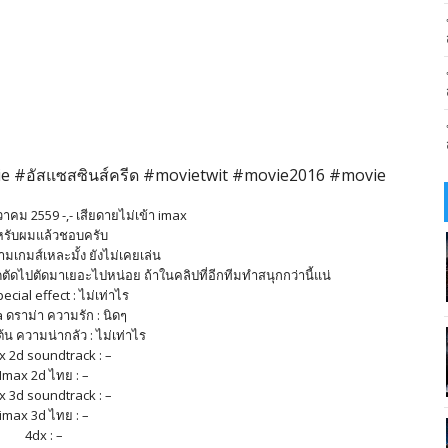
e #อัสแซสซินส์ครีด #movietwit #movie2016 #movie
นวาคม 2559 -,- เสียดายไม่เข้า imax
หรับผมแล้วชอบครับ
ก็ตามเกมส์เหละมั้ง ยังไม่เคยเล่น
ดดตัดไปตัดมาเยอะไปหน่อย ถ้าในคลิปที่อีกทีมทำสนุกกว่านี้แน่
cial effect : ไม่เท่าไร
ดราม่า ความรัก : นิดๆ
้น ความน่ากลัว : ไม่เท่าไร
x 2d soundtrack : –
Imax 2d ไทย : –
x 3d soundtrack : –
imax 3d ไทย : –
4dx : –