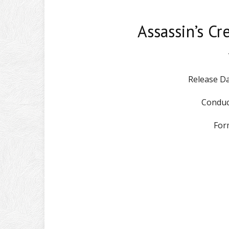
Assassin’s Cr
Release Da
Conduc
For