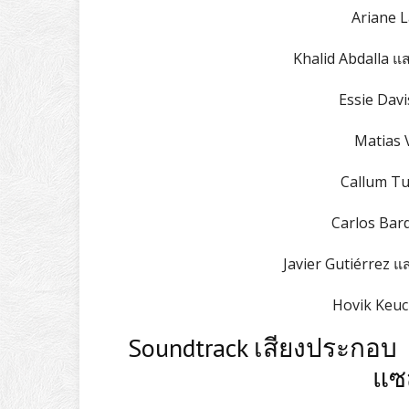
Ariane 
Khalid Abdalla 
Essie Dav
Matias 
Callum Tu
Carlos Bar
Javier Gutiérrez 
Hovik Keuc
Soundtrack เสียงประกอบ 
แซส