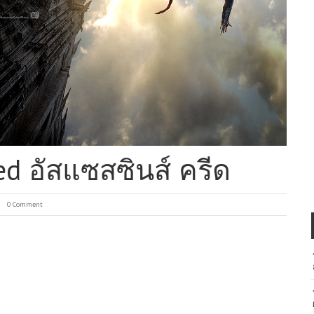
eed อัสแซสซินส์ ครีด
0 Comment