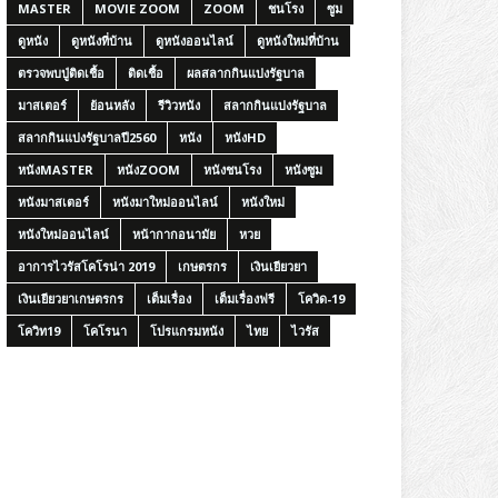
MASTER
MOVIE ZOOM
ZOOM
ชนโรง
ซูม
ดูหนัง
ดูหนังที่บ้าน
ดูหนังออนไลน์
ดูหนังใหม่ที่บ้าน
ตรวจพบปู่ติดเชื้อ
ติดเชื้อ
ผลสลากกินแบ่งรัฐบาล
มาสเตอร์
ย้อนหลัง
รีวิวหนัง
สลากกินแบ่งรัฐบาล
สลากกินแบ่งรัฐบาลปี2560
หนัง
หนังHD
หนังMASTER
หนังZOOM
หนังชนโรง
หนังซูม
หนังมาสเตอร์
หนังมาใหม่ออนไลน์
หนังใหม่
หนังใหม่ออนไลน์
หน้ากากอนามัย
หวย
อาการไวรัสโคโรน่า 2019
เกษตรกร
เงินเยียวยา
เงินเยียวยาเกษตรกร
เต็มเรื่อง
เต็มเรื่องฟรี
โควิด-19
โควิท19
โคโรนา
โปรแกรมหนัง
ไทย
ไวรัส