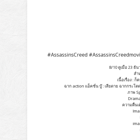
#AssassinsCreed #AssassinsCreedmovi
8/10 ดูเมื่อ 23 ธั
สำ
เนื้อเรื่อง : 
ฉาก action แอ็คชั่น บู๊ : เสียดาย ฉากกระโ
ภาพ Spe
Drama 
ความตื่นเต
Ima
ima