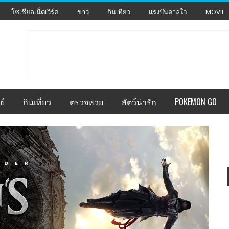
โซเชียลเน็ตเวิร์ค
ข่าว
กินเที่ยว
แรงบันดาลใจ
MOVIE
ย์
กินเที่ยว
ตรวจหวย
สัตว์น่ารัก
POKEMON GO