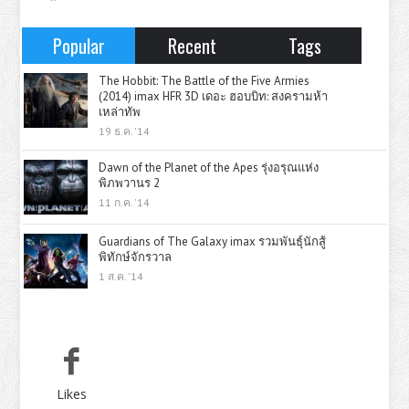
Popular
Recent
Tags
The Hobbit: The Battle of the Five Armies
(2014) imax HFR 3D เดอะ ฮอบบิท: สงครามห้า
เหล่าทัพ
19 ธ.ค. '14
Dawn of the Planet of the Apes รุ่งอรุณแห่ง
พิภพวานร 2
11 ก.ค. '14
Guardians of The Galaxy imax รวมพันธุ์นักสู้
พิทักษ์จักรวาล
1 ส.ค. '14
Likes