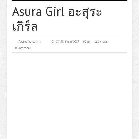
Asura Girl อะสุระ
เกิร์ล
Posted by
admin
On 14 กันยายน 2017
เข้าดู
161 views
0 Comment