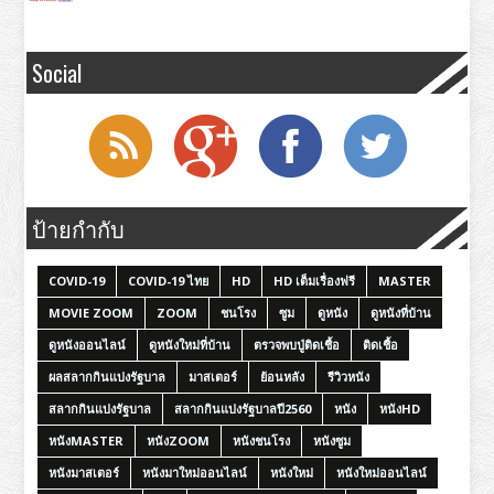
Social
ป้ายกำกับ
COVID-19
COVID-19 ไทย
HD
HD เต็มเรื่องฟรี
MASTER
MOVIE ZOOM
ZOOM
ชนโรง
ซูม
ดูหนัง
ดูหนังที่บ้าน
ดูหนังออนไลน์
ดูหนังใหม่ที่บ้าน
ตรวจพบปู่ติดเชื้อ
ติดเชื้อ
ผลสลากกินแบ่งรัฐบาล
มาสเตอร์
ย้อนหลัง
รีวิวหนัง
สลากกินแบ่งรัฐบาล
สลากกินแบ่งรัฐบาลปี2560
หนัง
หนังHD
หนังMASTER
หนังZOOM
หนังชนโรง
หนังซูม
หนังมาสเตอร์
หนังมาใหม่ออนไลน์
หนังใหม่
หนังใหม่ออนไลน์