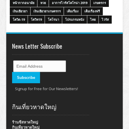
หน้ากากอนามัย
หวย
อาการไวรัสโคโรน่า 2019
เกษตรกร
เงินเยียวยา
เงินเยียวยาเกษตรกร
เต็มเรื่อง
เต็มเรื่องฟรี
โควิด-19
โควิท19
โคโรนา
โปรแกรมหนัง
ไทย
ไวรัส
News Letter Subscribe
Signup for Free for Our Newsletters!
กินเที่ยวหาดใหญ่
ร้านชีสหาดใหญ่
กินเที่ยวหาดใหญ่