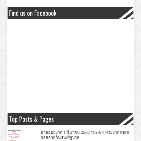
Find us on Facebook
Top Posts & Pages
หวยออกงวด 1 มีนาคม 2567 (1-3-67) หวยงวดล่าสุด
ผลสลากกินแบ่งรัฐบาล