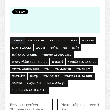
TOPICS
ASURA GIRL
ASURA GIRL ZOOM
MASTER
MOVIE ZOOM
ZOOM
ชนโรง
ซูม
ดูหนัง
ดูหนัง ASURA GIRL
ภาพยนตร์ ASURA GIRL
ภาพยนตร์เรื่อง ASURA GIRL
มาสเตอร์
รอบหนัง ASURA GIRL
รีวิวหนัง ASURA GIRL
หนัง
หนังMASTER
หนังZOOM
หนังชนโรง
หนังซูม
หนังมาสเตอร์
หนังเรื่อง ASURA GIRL
หนังใหม่
อะสุระ เกิร์ล
อะสุระ เกิร์ล ซูม
โปรแกรมหนัง ASURA GIRL
Previous:
Perfect
Next:
Tulip Fever ดอก ชู้
Strangers เพอร์เฟค ส
ลับ