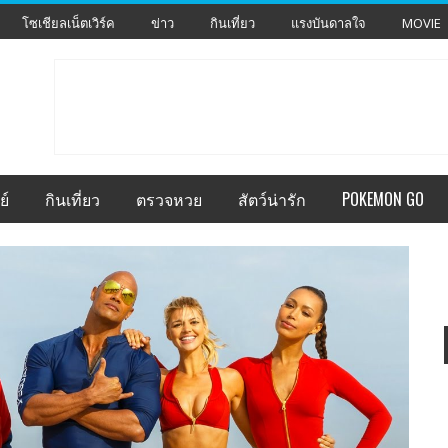
โซเชียลเน็ตเวิร์ค
ข่าว
กินเที่ยว
แรงบันดาลใจ
MOVIE
ย์
กินเที่ยว
ตรวจหวย
สัตว์น่ารัก
POKEMON GO