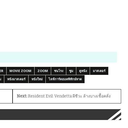
ER
MOVIE ZOOM
ZOOM
ชนโรง
ซูม
ดูหนัง
มาสเตอร์
ม
หนังมาสเตอร์
หนังใหม่
ไลฟ์การ์ดฮอตพิทักษ์หาด
Next:
Resident Evil: Vendetta ผีชีวะ ล้างบางเชื้อคลั่ง