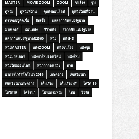
MASTER
MOVIE ZOOM
ZOOM
ชนโรง
ซูม
ดูหนัง
ดูหนังที่บ้าน
ดูหนังออนไลน์
ดูหนังใหม่ที่บ้าน
ตรวจพบปู่ติดเชื้อ
ติดเชื้อ
ผลสลากกินแบ่งรัฐบาล
มาสเตอร์
ย้อนหลัง
รีวิวหนัง
สลากกินแบ่งรัฐบาล
สลากกินแบ่งรัฐบาลปี2560
หนัง
หนังHD
หนังMASTER
หนังZOOM
หนังชนโรง
หนังซูม
หนังมาสเตอร์
หนังมาใหม่ออนไลน์
หนังใหม่
หนังใหม่ออนไลน์
หน้ากากอนามัย
หวย
อาการไวรัสโคโรน่า 2019
เกษตรกร
เงินเยียวยา
เงินเยียวยาเกษตรกร
เต็มเรื่อง
เต็มเรื่องฟรี
โควิด-19
โควิท19
โคโรนา
โปรแกรมหนัง
ไทย
ไวรัส