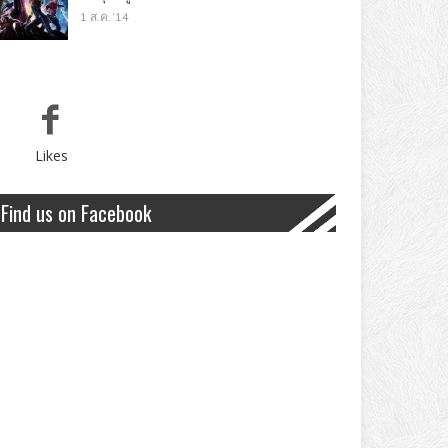
1 ส.ค. '14
Likes
Find us on Facebook