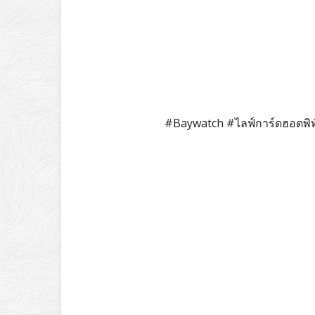
#Baywatch #ไลฟ์การ์ดฮอตพิ