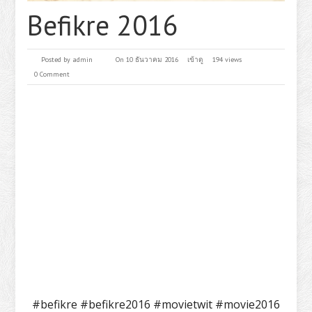
Befikre 2016
Posted by
admin
On 10 ธันวาคม 2016
เข้าดู
194 views
0 Comment
#befikre #befikre2016 #movietwit #movie2016