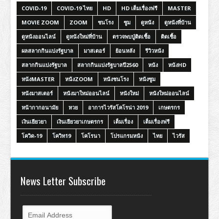
COVID-19
COVID-19 ไทย
HD
HD เต็มเรื่องฟรี
MASTER
MOVIE ZOOM
ZOOM
ชนโรง
ซูม
ดูหนัง
ดูหนังที่บ้าน
ดูหนังออนไลน์
ดูหนังใหม่ที่บ้าน
ตรวจพบปู่ติดเชื้อ
ติดเชื้อ
ผลสลากกินแบ่งรัฐบาล
มาสเตอร์
ย้อนหลัง
รีวิวหนัง
สลากกินแบ่งรัฐบาล
สลากกินแบ่งรัฐบาลปี2560
หนัง
หนังHD
หนังMASTER
หนังZOOM
หนังชนโรง
หนังซูม
หนังมาสเตอร์
หนังมาใหม่ออนไลน์
หนังใหม่
หนังใหม่ออนไลน์
หน้ากากอนามัย
หวย
อาการไวรัสโคโรน่า 2019
เกษตรกร
เงินเยียวยา
เงินเยียวยาเกษตรกร
เต็มเรื่อง
เต็มเรื่องฟรี
โควิด-19
โควิท19
โคโรนา
โปรแกรมหนัง
ไทย
ไวรัส
News Letter Subscribe