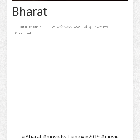
Bharat
Posted by
admin
On 07 มิถุนายน 2019
เข้าดู
467 views
0 Comment
#Bharat #movietwit #movie2019 #movie