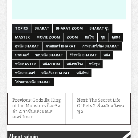
TOPICS
BHARAT
BHARAT ZOOM
BHARAT ซูม
MASTER
MOVIE ZOOM
ZOOM
ชนโรง
ซูม
ดูหนัง
ดูหนัง BHARAT
ภาพยนตร์ BHARAT
ภาพยนตร์เรื่อง BHARAT
มาสเตอร์
รอบหนัง BHARAT
รีวิวหนัง BHARAT
หนัง
หนังMASTER
หนังZOOM
หนังชนโรง
หนังซูม
หนังมาสเตอร์
หนังเรื่อง BHARAT
หนังใหม่
โปรแกรมหนัง BHARAT
Previous:
Godzilla: King
Next:
The Secret Life
of the Monsters ก็อดซิล
Of Pets 2 เรื่องลับแก๊งขน
ล่า 2: ราชันแห่งมอนส
ฟู 2
เตอร์ Imax
About admin