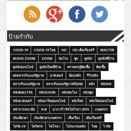
ป้ายกำกับ
COVID-19
COVID-19 ไทย
HD
HD เต็มเรื่องฟรี
MASTER
MOVIE ZOOM
ZOOM
ชนโรง
ซูม
ดูหนัง
ดูหนังที่บ้าน
ดูหนังออนไลน์
ดูหนังใหม่ที่บ้าน
ตรวจพบปู่ติดเชื้อ
ติดเชื้อ
ผลสลากกินแบ่งรัฐบาล
มาสเตอร์
ย้อนหลัง
รีวิวหนัง
สลากกินแบ่งรัฐบาล
สลากกินแบ่งรัฐบาลปี2560
หนัง
หนังHD
หนังMASTER
หนังZOOM
หนังชนโรง
หนังซูม
หนังมาสเตอร์
หนังมาใหม่ออนไลน์
หนังใหม่
หนังใหม่ออนไลน์
หน้ากากอนามัย
หวย
อาการไวรัสโคโรน่า 2019
เกษตรกร
เงินเยียวยา
เงินเยียวยาเกษตรกร
เต็มเรื่อง
เต็มเรื่องฟรี
โควิด-19
โควิท19
โคโรนา
โปรแกรมหนัง
ไทย
ไวรัส