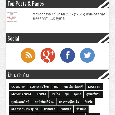
Top Posts & Pages
หวยออกงวด 1 มีนาคม 2567 (1-3-67) หวยงวดล่าสุด
ผลสลากกินแบ่งรัฐบาล
Social
ป้ายกำกับ
COVID-19
COVID-19 ไทย
HD
HD เต็มเรื่องฟรี
MASTER
MOVIE ZOOM
ZOOM
ชนโรง
ซูม
ดูหนัง
ดูหนังที่บ้าน
ดูหนังออนไลน์
ดูหนังใหม่ที่บ้าน
ตรวจพบปู่ติดเชื้อ
ติดเชื้อ
ผลสลากกินแบ่งรัฐบาล
มาสเตอร์
ย้อนหลัง
รีวิวหนัง