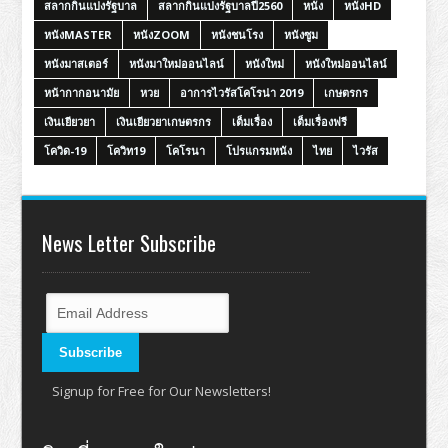
สลากกินแบ่งรัฐบาล
สลากกินแบ่งรัฐบาลปี2560
หนัง
หนังHD
หนังMASTER
หนังZOOM
หนังชนโรง
หนังซูม
หนังมาสเตอร์
หนังมาใหม่ออนไลน์
หนังใหม่
หนังใหม่ออนไลน์
หน้ากากอนามัย
หวย
อาการไวรัสโคโรน่า 2019
เกษตรกร
เงินเยียวยา
เงินเยียวยาเกษตรกร
เต็มเรื่อง
เต็มเรื่องฟรี
โควิด-19
โควิท19
โคโรนา
โปรแกรมหนัง
ไทย
ไวรัส
News Letter Subscribe
Signup for Free for Our Newsletters!