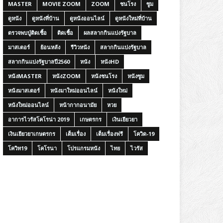
MASTER
MOVIE ZOOM
ZOOM
ชนโรง
ซูม
ดูหนัง
ดูหนังที่บ้าน
ดูหนังออนไลน์
ดูหนังใหม่ที่บ้าน
ตรวจพบปู่ติดเชื้อ
ติดเชื้อ
ผลสลากกินแบ่งรัฐบาล
มาสเตอร์
ย้อนหลัง
รีวิวหนัง
สลากกินแบ่งรัฐบาล
สลากกินแบ่งรัฐบาลปี2560
หนัง
หนังHD
หนังMASTER
หนังZOOM
หนังชนโรง
หนังซูม
หนังมาสเตอร์
หนังมาใหม่ออนไลน์
หนังใหม่
หนังใหม่ออนไลน์
หน้ากากอนามัย
หวย
อาการไวรัสโคโรน่า 2019
เกษตรกร
เงินเยียวยา
เงินเยียวยาเกษตรกร
เต็มเรื่อง
เต็มเรื่องฟรี
โควิด-19
โควิท19
โคโรนา
โปรแกรมหนัง
ไทย
ไวรัส