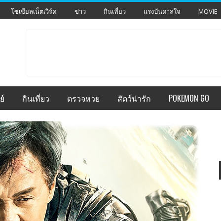
โซเชียลเน็ตเวิร์ค
ข่าว
กินเที่ยว
แรงบันดาลใจ
MOVIE
ย์
กินเที่ยว
ตรวจหวย
สัตว์น่ารัก
POKEMON GO